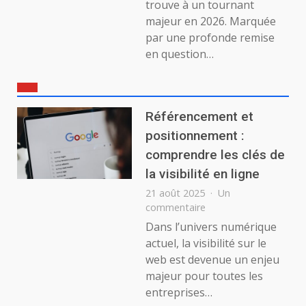
trouve à un tournant
majeur en 2026. Marquée
par une profonde remise
en question…
Référencement et
positionnement :
comprendre les clés de
la visibilité en ligne
21 août 2025
Un
sur
commentaire
Référencement
Dans l’univers numérique
et
actuel, la visibilité sur le
positionnement
web est devenue un enjeu
:
majeur pour toutes les
comprendre
entreprises…
les