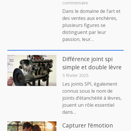
sur
commentaire
Marc
Dans le domaine de l’art et
Arthur
des ventes aux enchères,
Kohn
plusieurs figures se
:
distinguent par leur
un
passion, leur…
parcours
inspirant
dans
le
Différence joint spi
monde
simple et double lèvre
des
5 février 2025
affaires
Les joints SPI, également
connus sous le nom de
joints d’étanchéité à lèvres,
jouent un rôle essentiel
dans…
Capturer l’émotion