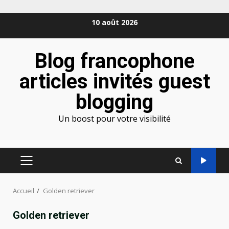
Aller
10 août 2026
au
contenu
Blog francophone
articles invités guest
blogging
Un boost pour votre visibilité
MENU
PRINCIPAL
Accueil
Golden retriever
Golden retriever