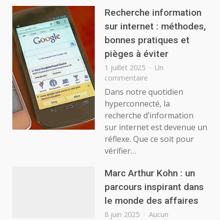
clés
de
Recherche information
la
sur internet : méthodes,
visibilité
bonnes pratiques et
en
ligne
pièges à éviter
1 juillet 2025
Un
sur
commentaire
Recherche
Dans notre quotidien
information
hyperconnecté, la
sur
recherche d’information
internet
sur internet est devenue un
:
réflexe. Que ce soit pour
méthodes,
bonnes
vérifier…
pratiques
et
Marc Arthur Kohn : un
pièges
parcours inspirant dans
à
le monde des affaires
éviter
8 juin 2025
Aucun