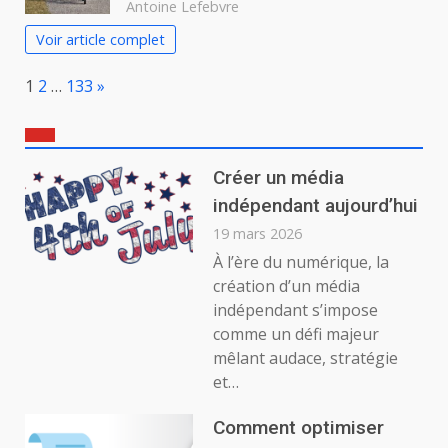
Antoine Lefebvre
Voir article complet
Page:
Next
1
2
…
133
»
Créer un média
indépendant aujourd’hui
19 mars 2026
À l’ère du numérique, la
création d’un média
indépendant s’impose
comme un défi majeur
mêlant audace, stratégie
et…
Comment optimiser