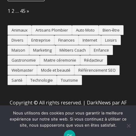
Page:
Next
1
2
…
45
»
Animaux
Artisans Plombier
Auto Moto
Bien-être
Divers
Entreprise
Finances
Internet
Loisirs
Maison
Marketing
Métiers Coach
Enfance
Gastronomie
Maitre céremonie
Rédacteur
Webmaster
Mode et beauté
Référencement SEO
Santé
Technologie
Tourisme
Copyright © All rights reserved.
|
DarkNews
par AF
themes
Nous utilisons des cookies pour vous garantir la meilleure
expérience sur notre site web. Si vous continuez à utiliser ce
site, nous supposerons que vous en êtes satisfait.
Accueil
Mentions Légales
Animaux
Artisans
Auto
Moto
Bien-être
Divers
Maison
Métiers
Référencement
OK