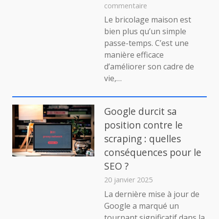
sur
commentaire
Conseils,
Le bricolage maison est
astuces
bien plus qu’un simple
et
passe-temps. C’est une
trucs
manière efficace
de
d’améliorer son cadre de
bricolage
pour
vie,…
la
maison
:
Google durcit sa
guide
position contre le
pratique
scraping : quelles
pour
les
conséquences pour le
amateurs
SEO ?
et
les
20 janvier 2025
passionnés
La dernière mise à jour de
Google a marqué un
tournant significatif dans la