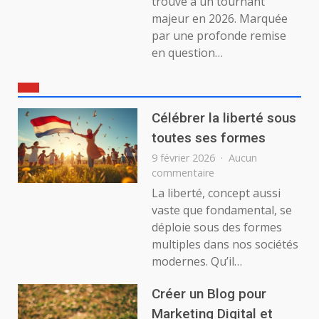
trouve à un tournant
majeur en 2026. Marquée
par une profonde remise
en question…
Célébrer la liberté sous
toutes ses formes
9 février 2026
Aucun
sur
commentaire
Célébrer
La liberté, concept aussi
la
vaste que fondamental, se
liberté
déploie sous des formes
sous
multiples dans nos sociétés
toutes
modernes. Qu’il…
ses
formes
Créer un Blog pour
Marketing Digital et