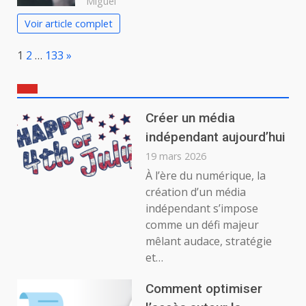
Miguel
Voir article complet
Page:
Next
1
2
…
133
»
Créer un média
indépendant aujourd’hui
19 mars 2026
À l’ère du numérique, la
création d’un média
indépendant s’impose
comme un défi majeur
mêlant audace, stratégie
et…
Comment optimiser