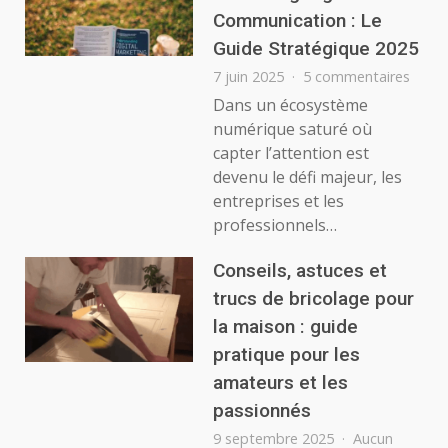
Communication : Le
Guide Stratégique 2025
sur
7 juin 2025
5 commentaires
Créer
Dans un écosystème
un
numérique saturé où
Blog
capter l’attention est
pour
devenu le défi majeur, les
Marke
entreprises et les
Digita
et
professionnels…
Comm
:
Conseils, astuces et
Le
trucs de bricolage pour
Guide
la maison : guide
Strat
2025
pratique pour les
amateurs et les
passionnés
9 septembre 2025
Aucun