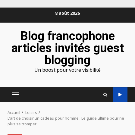
Aller
8 août 2026
au
contenu
Blog francophone
articles invités guest
blogging
Un boost pour votre visibilité
MENU
PRINCIPAL
Accueil
Loisirs
L’art de choisir un cadeau pour homme : Le guide ultime pour ne
plus se tromper