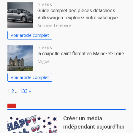
DIVERS
Guide complet des pièces détachées
Volkswagen : explorez notre catalogue
Antoine Lefebvre
Voir article complet
DIVERS
la chapelle saint florent en Maine-et-Loire
Miguel
Voir article complet
Page:
Next
1
2
…
133
»
Créer un média
indépendant aujourd’hui