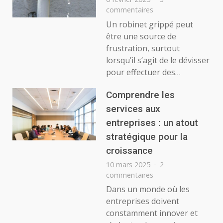
sur
commentaires
Comment
Un robinet grippé peut
dévisser
être une source de
un
frustration, surtout
robinet
lorsqu’il s’agit de le dévisser
grippé?
pour effectuer des…
Comprendre les
services aux
entreprises : un atout
stratégique pour la
croissance
10 mars 2025
2
sur
commentaires
Comprendre
Dans un monde où les
les
entreprises doivent
services
constamment innover et
aux