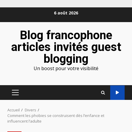
Aller
6 août 2026
au
contenu
Blog francophone
articles invités guest
blogging
Un boost pour votre visibilité
MENU
PRINCIPAL
Accueil
Divers
Comment les phobies se construisent dès l’enfance et
influencent l’adulte