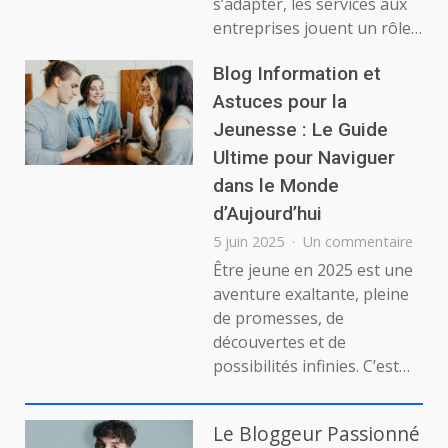
s’adapter, les services aux
entreprises
entreprises jouent un rôle…
:
un
atout
Blog Information et
stratégique
Astuces pour la
pour
Jeunesse : Le Guide
la
croissance
Ultime pour Naviguer
dans le Monde
d’Aujourd’hui
sur
5 juin 2025
Un commentaire
Blog
Être jeune en 2025 est une
Infor
aventure exaltante, pleine
et
de promesses, de
Astu
découvertes et de
pour
possibilités infinies. C’est…
la
Jeun
:
Le
Le Bloggeur Passionné