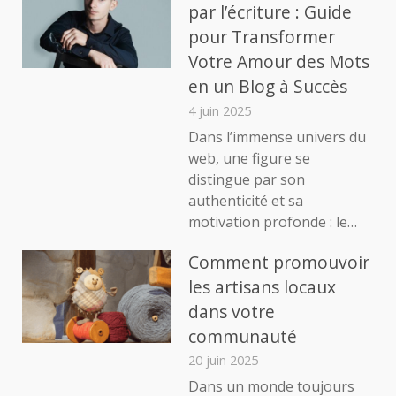
Guid
par l’écriture : Guide
Ultim
pour Transformer
pour
Navi
Votre Amour des Mots
dans
en un Blog à Succès
le
4 juin 2025
Mon
d’Auj
Dans l’immense univers du
web, une figure se
distingue par son
authenticité et sa
motivation profonde : le…
Comment promouvoir
les artisans locaux
dans votre
communauté
20 juin 2025
Dans un monde toujours