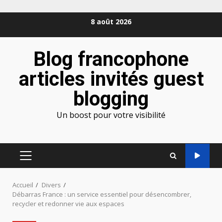
Aller
8 août 2026
au
contenu
Blog francophone
articles invités guest
blogging
Un boost pour votre visibilité
MENU
PRINCIPAL
Accueil
Divers
Débarras France : un service essentiel pour désencombrer,
recycler et redonner vie aux espaces