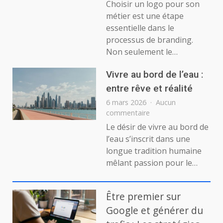
Choisir un logo pour son
choisir
métier est une étape
le
essentielle dans le
logo
processus de branding.
idéal
Non seulement le…
pour
son
métier
Vivre au bord de l’eau :
entre rêve et réalité
6 mars 2026
Aucun
sur
commentaire
Vivre
Le désir de vivre au bord de
au
l’eau s’inscrit dans une
bord
longue tradition humaine
de
mêlant passion pour le…
l’eau
:
entre
Être premier sur
rêve
et
Google et générer du
réalité