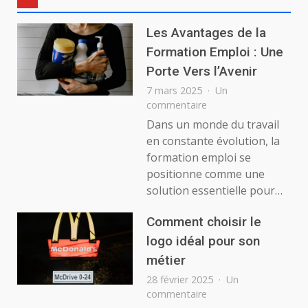
Les Avantages de la
Formation Emploi : Une
Porte Vers l’Avenir
7 mars 2025
Un
sur
commentaire
Les
Dans un monde du travail
Avantages
en constante évolution, la
de
formation emploi se
la
positionne comme une
Formation
solution essentielle pour…
Emploi
:
Une
Comment choisir le
Porte
logo idéal pour son
Vers
métier
l’Avenir
28 février 2025
Un
sur
commentaire
Comment