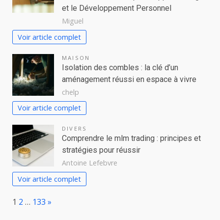
et le Développement Personnel
Miguel
Voir article complet
MAISON
Isolation des combles : la clé d’un
aménagement réussi en espace à vivre
chelp
Voir article complet
DIVERS
Comprendre le mlm trading : principes et
stratégies pour réussir
Antoine Lefebvre
Voir article complet
Page:
Next
1
2
…
133
»