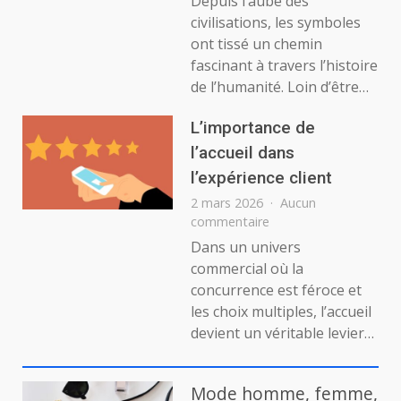
Depuis l’aube des
symboles
civilisations, les symboles
qui
ont tissé un chemin
traversent
fascinant à travers l’histoire
les
de l’humanité. Loin d’être…
siècles
L’importance de
l’accueil dans
l’expérience client
2 mars 2026
Aucun
sur
commentaire
L’importance
Dans un univers
de
commercial où la
l’accueil
concurrence est féroce et
dans
les choix multiples, l’accueil
l’expérience
devient un véritable levier…
client
Mode homme, femme,