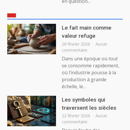
en question…
Le fait main comme
valeur refuge
26 février 2026
Aucun
sur
commentaire
Le
Dans une époque où tout
fait
se consomme rapidement,
main
où l’industrie pousse à la
comme
production à grande
valeur
échelle, le…
refuge
Les symboles qui
traversent les siècles
22 février 2026
Aucun
sur
commentaire
Les