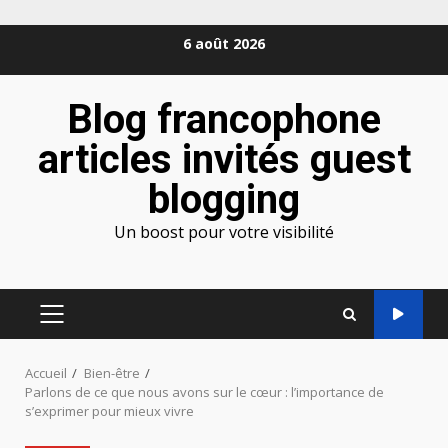
Aller
6 août 2026
au
contenu
Blog francophone
articles invités guest
blogging
Un boost pour votre visibilité
MENU
PRINCIPAL
Accueil
Bien-être
Parlons de ce que nous avons sur le cœur : l’importance de
s’exprimer pour mieux vivre