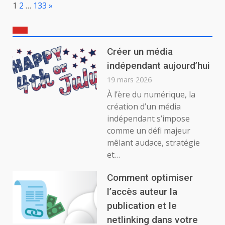
Page:
Next
1
2
…
133
»
Créer un média
indépendant aujourd’hui
19 mars 2026
À l’ère du numérique, la
création d’un média
indépendant s’impose
comme un défi majeur
mêlant audace, stratégie
et…
Comment optimiser
l’accès auteur la
publication et le
netlinking dans votre