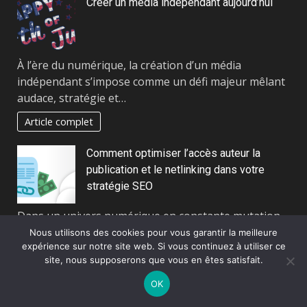
Créer un média indépendant aujourd’hui
À l’ère du numérique, la création d’un média
indépendant s’impose comme un défi majeur mêlant
audace, stratégie et…
Article complet
Comment optimiser l’accès auteur la
publication et le netlinking dans votre
stratégie SEO
Dans un univers numérique en constante mutation,
la visibilité en ligne est devenue un enjeu
Nous utilisons des cookies pour vous garantir la meilleure
expérience sur notre site web. Si vous continuez à utiliser ce
incontournable pour les…
site, nous supposerons que vous en êtes satisfait.
Article complet
OK
Décrypter les tendances qui façonnent la