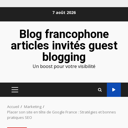
Aller
7 août 2026
au
contenu
Blog francophone
articles invités guest
blogging
Un boost pour votre visibilité
MENU
PRINCIPAL
Accueil
Marketing
Placer son site en tête de Google France : Stratégies et bonnes
pratiques SEO