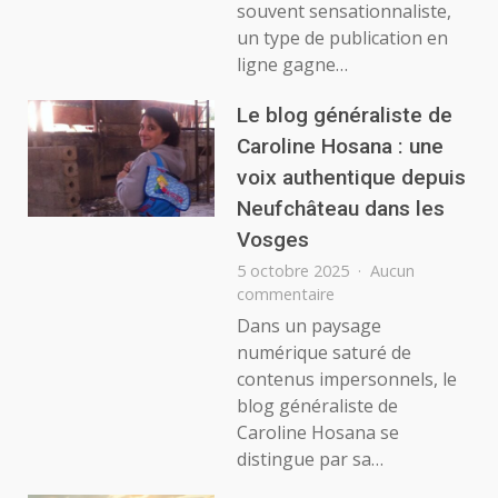
souvent sensationnaliste,
qui
un type de publication en
Diffu
une
ligne gagne…
Infor
Mixte
Le blog généraliste de
:
Caroline Hosana : une
Le
voix authentique depuis
Guide
pour
Neufchâteau dans les
un
Vosges
Cont
5 octobre 2025
Aucun
de
sur
commentaire
Quali
Le
à
Dans un paysage
blog
l’Ère
numérique saturé de
généraliste
du
contenus impersonnels, le
de
Bruit
blog généraliste de
Caroline
Caroline Hosana se
Hosana
:
distingue par sa…
une