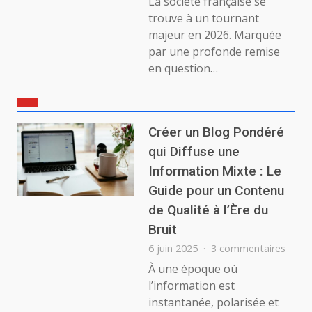
La société française se
trouve à un tournant
majeur en 2026. Marquée
par une profonde remise
en question…
Créer un Blog Pondéré
qui Diffuse une
Information Mixte : Le
Guide pour un Contenu
de Qualité à l’Ère du
Bruit
sur
6 juin 2025
3 commentaires
Créer
À une époque où
un
l’information est
Blog
instantanée, polarisée et
Pond