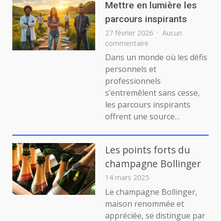
voix
Mettre en lumière les
authentique
parcours inspirants
depuis
27 février 2026
Aucun
Neufchâteau
sur
commentaire
dans
Mettre
les
Dans un monde où les défis
en
Vosges
personnels et
lumière
professionnels
les
s’entremêlent sans cesse,
parcours
les parcours inspirants
inspirants
offrent une source…
Les points forts du
champagne Bollinger
14 mars 2025
Le champagne Bollinger,
maison renommée et
appréciée, se distingue par