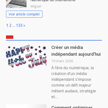
Miguel
Voir article complet
Page:
Next
1
2
…
133
»
Créer un média
indépendant aujourd’hui
19 mars 2026
À l’ère du numérique, la
création d’un média
indépendant s’impose
comme un défi majeur
mêlant audace, stratégie
et…
Comment optimiser