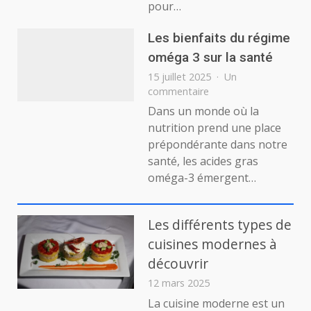
ville
pour…
Les bienfaits du régime
oméga 3 sur la santé
15 juillet 2025
Un
sur
commentaire
Les
Dans un monde où la
bienfaits
nutrition prend une place
du
prépondérante dans notre
régime
santé, les acides gras
oméga
oméga-3 émergent…
3
sur
la
santé
Les différents types de
cuisines modernes à
découvrir
12 mars 2025
La cuisine moderne est un