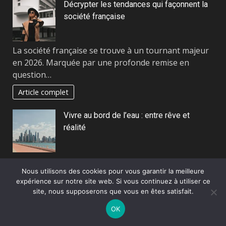
Décrypter les tendances qui façonnent la
société française
La société française se trouve à un tournant majeur
en 2026. Marquée par une profonde remise en
question…
Article complet
Vivre au bord de l’eau : entre rêve et
réalité
Le désir de vivre au bord de l’eau s’inscrit dans une
Nous utilisons des cookies pour vous garantir la meilleure
longue tradition humaine mêlant passion pour le…
expérience sur notre site web. Si vous continuez à utiliser ce
Article complet
site, nous supposerons que vous en êtes satisfait.
OK
Pourquoi le blog reste un outil