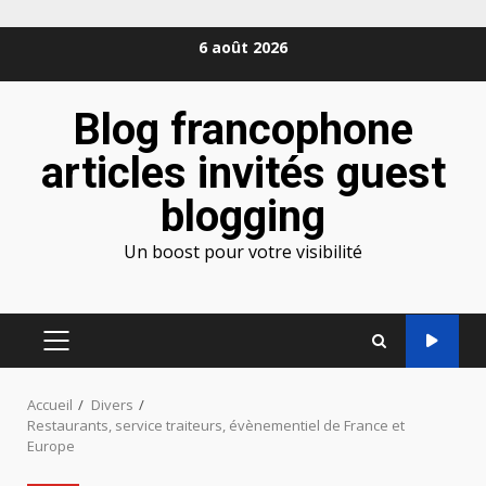
Aller
6 août 2026
au
contenu
Blog francophone
articles invités guest
blogging
Un boost pour votre visibilité
MENU
PRINCIPAL
Accueil
Divers
Restaurants, service traiteurs, évènementiel de France et
Europe