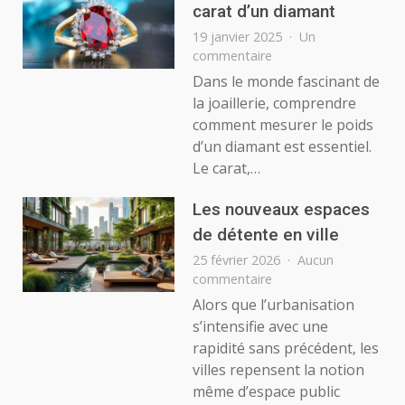
carat d’un diamant
19 janvier 2025
Un
sur
commentaire
Comment
Dans le monde fascinant de
mesurer
la joaillerie, comprendre
le
comment mesurer le poids
carat
d’un diamant est essentiel.
d’un
Le carat,…
diamant
Les nouveaux espaces
de détente en ville
25 février 2026
Aucun
sur
commentaire
Les
Alors que l’urbanisation
nouveaux
s’intensifie avec une
espaces
rapidité sans précédent, les
de
villes repensent la notion
détente
même d’espace public
en