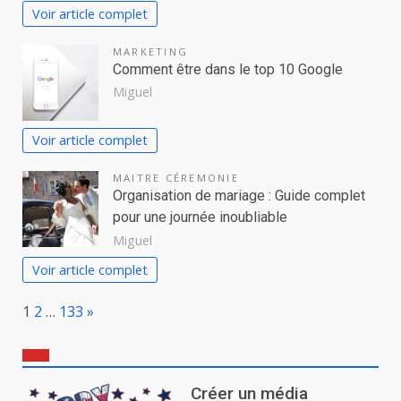
Voir article complet
MARKETING
Comment être dans le top 10 Google
Miguel
Voir article complet
MAITRE CÉREMONIE
Organisation de mariage : Guide complet
pour une journée inoubliable
Miguel
Voir article complet
Page:
Next
1
2
…
133
»
Créer un média