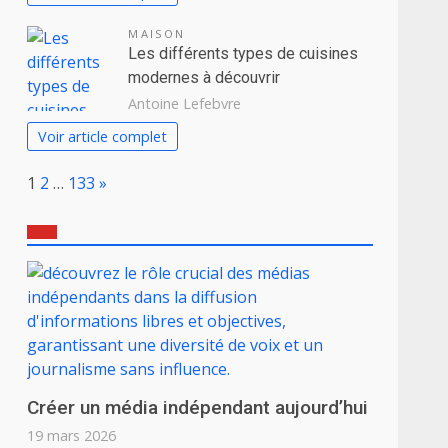
MAISON
Les différents types de cuisines
modernes à découvrir
Antoine Lefebvre
Voir article complet
Page:
Next
1
2
…
133
»
Créer un média indépendant aujourd’hui
19 mars 2026