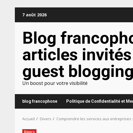
Aller
7 août 2026
au
contenu
Blog francoph
articles invités
guest bloggin
Un boost pour votre visibilité
blog francophone
Politique de Confidentialité et M
Accueil
Divers
Comprendre les services aux entreprises :
Divers