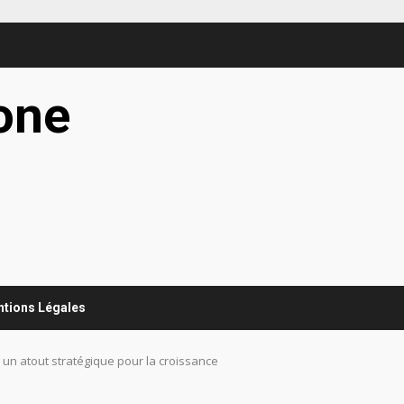
one
g
entions Légales
 un atout stratégique pour la croissance