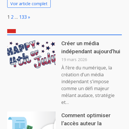
Voir article complet
Page:
Next
1
2
…
133
»
Créer un média
indépendant aujourd’hui
19 mars 2026
À l’ère du numérique, la
création d’un média
indépendant s’impose
comme un défi majeur
mêlant audace, stratégie
et…
Comment optimiser
l’accès auteur la