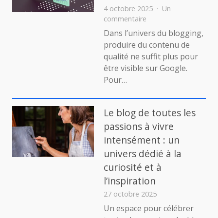
4 octobre 2025
Un
sur
commentaire
Backlinks
Dans l’univers du blogging,
pour
produire du contenu de
le
qualité ne suffit plus pour
blogging
être visible sur Google.
:
Pour…
la
clé
d’un
SEO
Le blog de toutes les
bien
passions à vivre
boosté
intensément : un
univers dédié à la
curiosité et à
l’inspiration
27 octobre 2025
Un espace pour célébrer