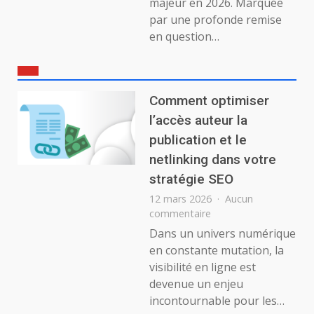
majeur en 2026. Marquée
par une profonde remise
en question…
Comment optimiser
l’accès auteur la
publication et le
netlinking dans votre
stratégie SEO
12 mars 2026
Aucun
sur
commentaire
Comment
Dans un univers numérique
optimiser
en constante mutation, la
l’accès
visibilité en ligne est
auteur
devenue un enjeu
la
incontournable pour les…
publication