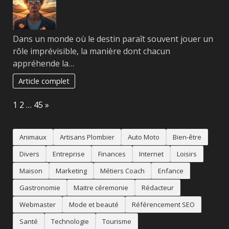
Dans un monde où le destin paraît souvent jouer un
rôle imprévisible, la manière dont chacun
appréhende la…
Article complet
Page:
Next
1
2
…
45
»
Animaux
Artisans Plombier
Auto Moto
Bien-être
Divers
Entreprise
Finances
Internet
Loisirs
Maison
Marketing
Métiers Coach
Enfance
Gastronomie
Maitre céremonie
Rédacteur
Webmaster
Mode et beauté
Référencement SEO
Santé
Technologie
Tourisme