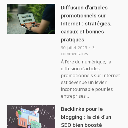
et
le
Diffusion d’articles
netlinking
promotionnels sur
dans
Internet : stratégies,
votre
stratégie
canaux et bonnes
SEO
pratiques
30 juillet 2025
3
sur
commentaires
Diffusion
À l’ère du numérique, la
d’articles
diffusion d’articles
promotionnels
promotionnels sur Internet
sur
est devenue un levier
Internet
incontournable pour les
:
stratégies,
entreprises…
canaux
et
Backlinks pour le
bonnes
blogging : la clé d’un
pratiques
SEO bien boosté