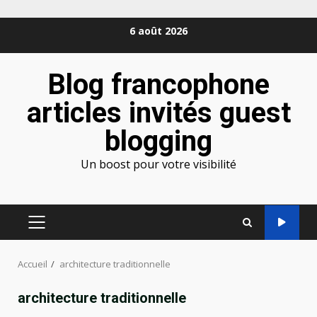
Aller
6 août 2026
au
contenu
Blog francophone
articles invités guest
blogging
Un boost pour votre visibilité
MENU
PRINCIPAL
Accueil
architecture traditionnelle
architecture traditionnelle