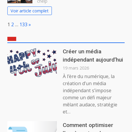
chelp
Voir article complet
Page:
Next
1
2
…
133
»
Créer un média
indépendant aujourd’hui
19 mars 2026
À l’ère du numérique, la
création d’un média
indépendant s’impose
comme un défi majeur
mêlant audace, stratégie
et…
Comment optimiser