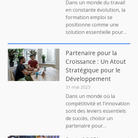
Dans un monde du travail
Avantages
en constante évolution, la
de
formation emploi se
la
positionne comme une
Formation
solution essentielle pour…
Emploi
:
Une
Porte
Partenaire pour la
Vers
Croissance : Un Atout
l’Avenir
Stratégique pour le
Développement
31 mai 2025
Dans un monde où la
compétitivité et l’innovation
sont des leviers essentiels
de succès, choisir un
partenaire pour…