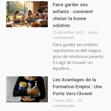
taxi
Faire garder ses
enfants : comment
choisir la bonne
solution
25 décembre 2025
Aucun
sur
commentaire
Faire
Faire garder ses enfants
garder
représente un défi majeur
ses
pour de nombreux parents.
enfants
Il s’agit de trouver un
:
équilibre…
comment
choisir
la
Les Avantages de la
bonne
Formation Emploi : Une
solution
Porte Vers l’Avenir
7 mars 2025
Un
sur
commentaire
Les