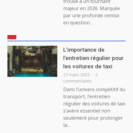
trouve à un tournant
majeur en 2026. Marquée
par une profonde remise
en question…
L’importance de
l’entretien régulier pour
les voitures de taxi
27 mars 2025
2
sur
commentaires
L’importance
Dans l’univers compétitif du
de
transport, l’entretien
l’entretien
régulier des voitures de taxi
régulier
s’avère essentiel non
pour
seulement pour prolonger
les
voitures
la…
de