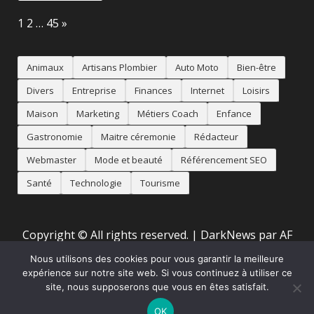
Page:
Next
1
2
…
45
»
Animaux
Artisans Plombier
Auto Moto
Bien-être
Divers
Entreprise
Finances
Internet
Loisirs
Maison
Marketing
Métiers Coach
Enfance
Gastronomie
Maitre céremonie
Rédacteur
Webmaster
Mode et beauté
Référencement SEO
Santé
Technologie
Tourisme
Copyright © All rights reserved.
|
DarkNews
par AF
themes
Nous utilisons des cookies pour vous garantir la meilleure
expérience sur notre site web. Si vous continuez à utiliser ce
site, nous supposerons que vous en êtes satisfait.
Accueil
Mentions Légales
Animaux
Artisans
Auto
Moto
Bien-être
Divers
Maison
Métiers
Référencement
OK