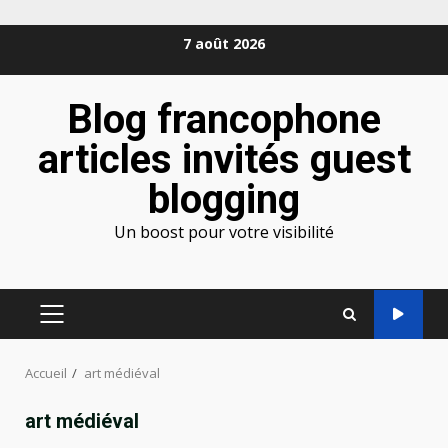
Aller
7 août 2026
au
contenu
Blog francophone
articles invités guest
blogging
Un boost pour votre visibilité
MENU
PRINCIPAL
Accueil
art médiéval
art médiéval