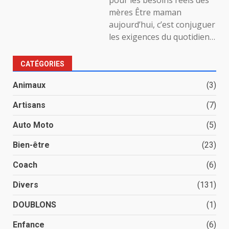
pour les besoins réels des
mères Être maman
aujourd’hui, c’est conjuguer
les exigences du quotidien…
CATÉGORIES
Animaux
(3)
Artisans
(7)
Auto Moto
(5)
Bien-être
(23)
Coach
(6)
Divers
(131)
DOUBLONS
(1)
Enfance
(6)