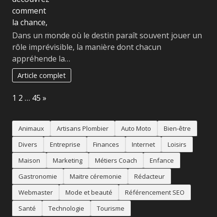
Dans un monde où le destin paraît souvent jouer un
rôle imprévisible, la manière dont chacun
appréhende la…
Article complet
Page:
Next
1
2
…
45
»
Animaux
Artisans Plombier
Auto Moto
Bien-être
Divers
Entreprise
Finances
Internet
Loisirs
Maison
Marketing
Métiers Coach
Enfance
Gastronomie
Maitre céremonie
Rédacteur
Webmaster
Mode et beauté
Référencement SEO
Santé
Technologie
Tourisme