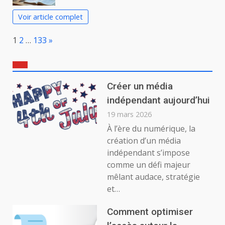
Voir article complet
Page:
Next
1
2
…
133
»
Créer un média
indépendant aujourd’hui
19 mars 2026
À l’ère du numérique, la
création d’un média
indépendant s’impose
comme un défi majeur
mêlant audace, stratégie
et…
Comment optimiser