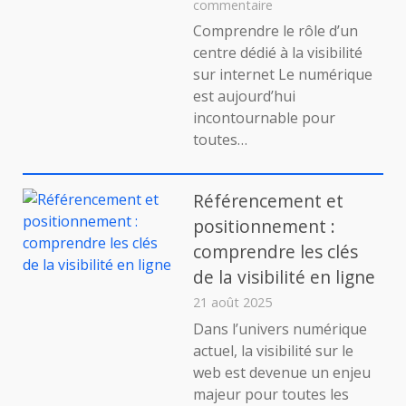
sur
commentaire
Centre
Comprendre le rôle d’un
pour
centre dédié à la visibilité
la
sur internet Le numérique
visibilité
est aujourd’hui
sur
incontournable pour
internet
avec
toutes…
81
experts
SEO,
Référencement et
un
positionnement :
atout
comprendre les clés
pour
booster
de la visibilité en ligne
votre
21 août 2025
présence
Dans l’univers numérique
en
ligne
actuel, la visibilité sur le
web est devenue un enjeu
majeur pour toutes les