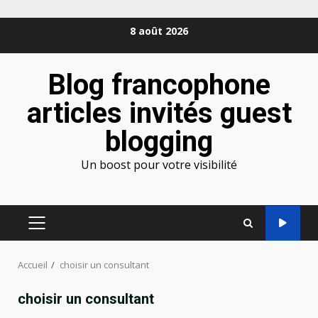
Aller
8 août 2026
au
contenu
Blog francophone
articles invités guest
blogging
Un boost pour votre visibilité
MENU
PRINCIPAL
Accueil
choisir un consultant
choisir un consultant