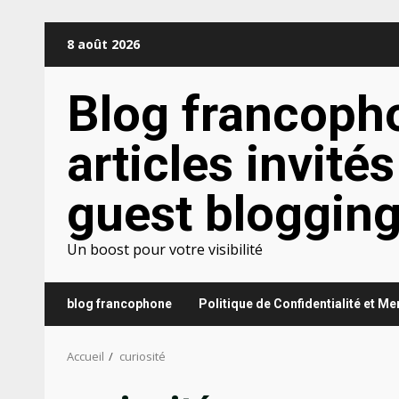
Aller
8 août 2026
au
contenu
Blog francoph
articles invités
guest bloggin
Un boost pour votre visibilité
blog francophone
Politique de Confidentialité et M
Accueil
curiosité