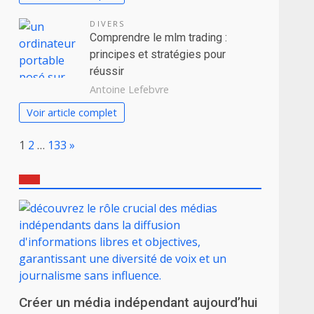
DIVERS
Comprendre le mlm trading :
principes et stratégies pour
réussir
Antoine Lefebvre
Voir article complet
Page:
Next
1
2
…
133
»
Créer un média indépendant aujourd’hui