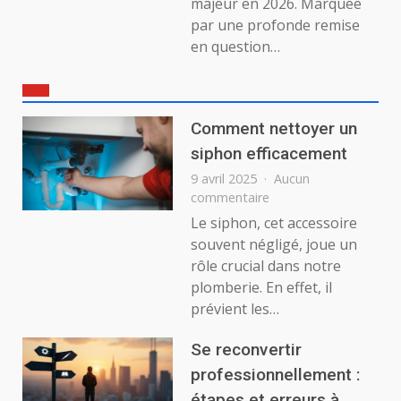
majeur en 2026. Marquée
par une profonde remise
en question…
Comment nettoyer un
siphon efficacement
9 avril 2025
Aucun
sur
commentaire
Comment
Le siphon, cet accessoire
nettoyer
souvent négligé, joue un
un
rôle crucial dans notre
siphon
plomberie. En effet, il
efficacement
prévient les…
Se reconvertir
professionnellement :
étapes et erreurs à