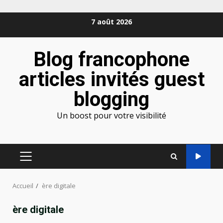
Aller
7 août 2026
au
contenu
Blog francophone
articles invités guest
blogging
Un boost pour votre visibilité
MENU
PRINCIPAL
Accueil
ère digitale
ère digitale