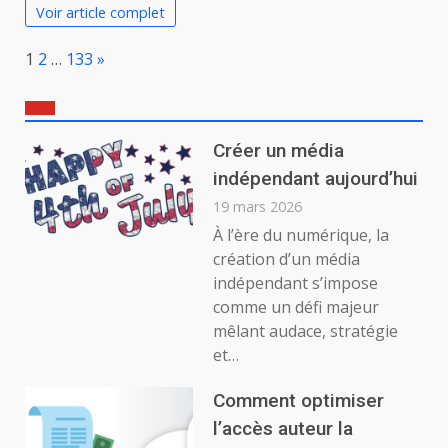
Voir article complet
Page:
Next
1
2
…
133
»
Créer un média
indépendant aujourd’hui
19 mars 2026
À l’ère du numérique, la
création d’un média
indépendant s’impose
comme un défi majeur
mêlant audace, stratégie
et…
Comment optimiser
l’accès auteur la