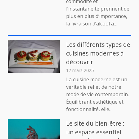
commodité et
d’alcool
l’instantanéité prennent de
à
plus en plus d’importance,
Toulouse
la livraison d’alcool à…
:
tout
ce
que
Les différents types de
vous
cuisines modernes à
devez
découvrir
savoir
12 mars 2025
La cuisine moderne est un
véritable reflet de notre
mode de vie contemporain.
Équilibrant esthétique et
fonctionnalité, elle…
Le site du bien-être :
un espace essentiel