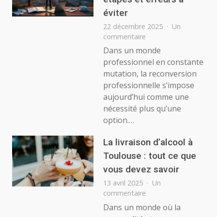
éviter
22 décembre 2025
Un
sur
commentaire
Se
Dans un monde
reconvertir
professionnel en constante
professionnellement
mutation, la reconversion
:
professionnelle s’impose
étapes
aujourd’hui comme une
et
erreurs
nécessité plus qu’une
à
option.…
éviter
La livraison d’alcool à
Toulouse : tout ce que
vous devez savoir
13 avril 2025
Un
sur
commentaire
La
Dans un monde où la
livraison