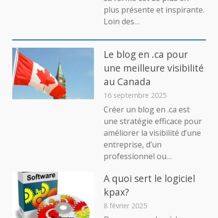
au
plus présente et inspirante.
Top
Loin des…
de
Sa
For
Le blog en .ca pour
Clés
pou
une meilleure visibilité
une
au Canada
Vie
Épan
16 septembre 2025
et
Créer un blog en .ca est
Dyn
une stratégie efficace pour
améliorer la visibilité d’une
entreprise, d’un
professionnel ou…
A quoi sert le logiciel
kpax?
8 février 2025