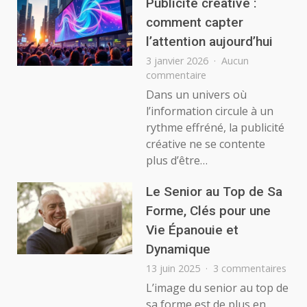
Max
Publicité créative :
de
comment capter
Son
l’attention aujourd’hui
Tem
Libr
3 janvier 2026
Aucun
?
sur
commentaire
Publicité
Dans un univers où
créative
l’information circule à un
:
rythme effréné, la publicité
comment
créative ne se contente
capter
plus d’être…
l’attention
aujourd’hui
Le Senior au Top de Sa
Forme, Clés pour une
Vie Épanouie et
Dynamique
sur
13 juin 2025
3 commentaires
Le
L’image du senior au top de
Seni
sa forme est de plus en