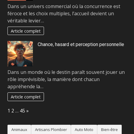
Dans un univers commercial où la concurrence est
féroce et les choix multiples, l’accueil devient un
véritable levier…
Article complet
Chance, hasard et perception personnelle
Dans un monde où le destin paraît souvent jouer un
rôle imprévisible, la manière dont chacun
appréhende la…
Article complet
Page:
Next
1
2
…
45
»
Animaux
Artisans Plombier
Auto Moto
Bien-être