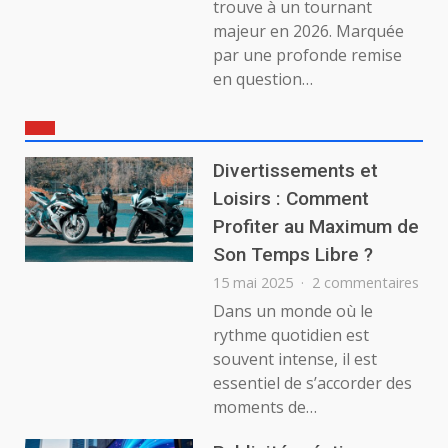
trouve à un tournant
majeur en 2026. Marquée
par une profonde remise
en question…
Divertissements et
Loisirs : Comment
Profiter au Maximum de
Son Temps Libre ?
sur
15 mai 2025
2 commentaires
Dive
Dans un monde où le
et
rythme quotidien est
Lois
souvent intense, il est
:
essentiel de s’accorder des
Com
moments de…
Prof
au