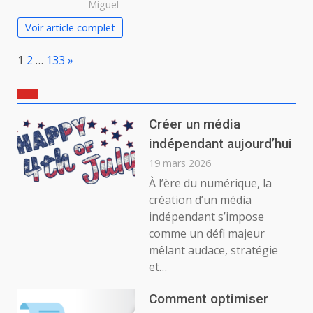
Miguel
Voir article complet
Page:
Next
1
2
…
133
»
Créer un média
indépendant aujourd’hui
19 mars 2026
À l’ère du numérique, la
création d’un média
indépendant s’impose
comme un défi majeur
mêlant audace, stratégie
et…
Comment optimiser