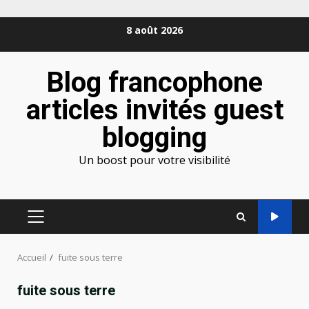
Aller
8 août 2026
au
contenu
Blog francophone
articles invités guest
blogging
Un boost pour votre visibilité
MENU
PRINCIPAL
Accueil
fuite sous terre
fuite sous terre