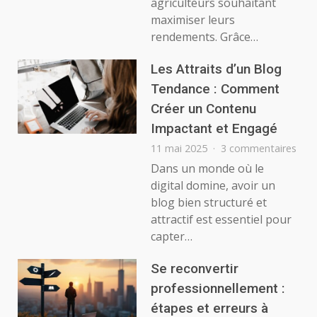
agriculteurs souhaitant
connectée
optimise
maximiser leurs
les
rendements. Grâce…
récoltes
Les Attraits d’un Blog
Tendance : Comment
Créer un Contenu
Impactant et Engagé
sur
11 mai 2025
3 commentaires
Les
Dans un monde où le
Attr
digital domine, avoir un
d’un
blog bien structuré et
Blo
attractif est essentiel pour
Ten
capter…
:
Com
Crée
Se reconvertir
un
professionnellement :
Con
étapes et erreurs à
Imp