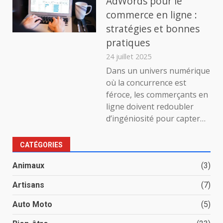
AdWords pour le
commerce en ligne :
stratégies et bonnes
pratiques
24 juillet 2025
Dans un univers numérique
où la concurrence est
féroce, les commerçants en
ligne doivent redoubler
d’ingéniosité pour capter…
CATÉGORIES
Animaux
(3)
Artisans
(7)
Auto Moto
(5)