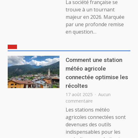
La société française se
trouve à un tournant
majeur en 2026. Marquée
par une profonde remise
en question…
Comment une station
météo agricole
connectée optimise les
récoltes
17 août 2025
Aucun
sur
commentaire
Comment
Les stations météo
une
agricoles connectées sont
station
devenues des outils
météo
indispensables pour les
agricole