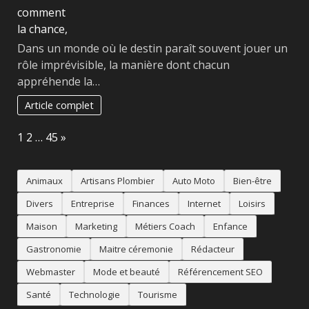
Dans un monde où le destin paraît souvent jouer un
rôle imprévisible, la manière dont chacun
appréhende la…
Article complet
Page:
Next
1
2
…
45
»
Animaux
Artisans Plombier
Auto Moto
Bien-être
Divers
Entreprise
Finances
Internet
Loisirs
Maison
Marketing
Métiers Coach
Enfance
Gastronomie
Maitre céremonie
Rédacteur
Webmaster
Mode et beauté
Référencement SEO
Santé
Technologie
Tourisme