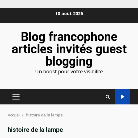
Aller
10 août 2026
au
contenu
Blog francophone
articles invités guest
blogging
Un boost pour votre visibilité
MENU
PRINCIPAL
Accueil
histoire de la lampe
histoire de la lampe