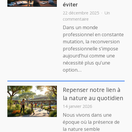
et
éviter
Eng
22 décembre 2025
Un
sur
commentaire
Se
Dans un monde
reconvertir
professionnel en constante
professionnellement
mutation, la reconversion
:
professionnelle s’impose
étapes
aujourd’hui comme une
et
erreurs
nécessité plus qu’une
à
option.…
éviter
Repenser notre lien à
la nature au quotidien
14 janvier 2026
Nous vivons dans une
époque où la présence de
la nature semble