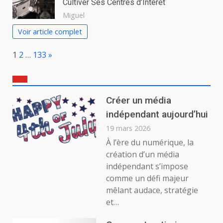
Cultiver Ses Centres d’Intérêt
Miguel
Voir article complet
Page:
Next
1
2
…
133
»
Créer un média
indépendant aujourd’hui
19 mars 2026
À l’ère du numérique, la
création d’un média
indépendant s’impose
comme un défi majeur
mêlant audace, stratégie
et…