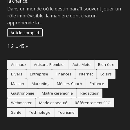
Dans un monde où le destin paraît souvent jouer un
rôle imprévisible, la manière dont chacun
appréhende la…
Article complet
Page:
Next
1
2
…
45
»
Animaux
Artisans Plombier
Auto Moto
Bien-être
Divers
Entreprise
Finances
Internet
Loisirs
Maison
Marketing
Métiers Coach
Enfance
Gastronomie
Maitre céremonie
Rédacteur
Webmaster
Mode et beauté
Référencement SEO
Santé
Technologie
Tourisme