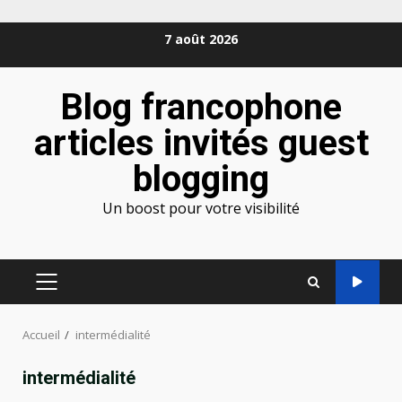
Aller
7 août 2026
au
contenu
Blog francophone
articles invités guest
blogging
Un boost pour votre visibilité
MENU
PRINCIPAL
Accueil
intermédialité
intermédialité