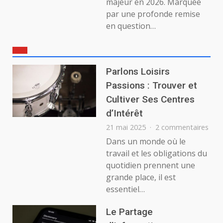
majeur en 2026. Marquée
par une profonde remise
en question…
Parlons Loisirs
Passions : Trouver et
Cultiver Ses Centres
d’Intérêt
sur
21 mai 2025
2 commentaires
Parl
Dans un monde où le
Lois
travail et les obligations du
Pass
quotidien prennent une
:
grande place, il est
Trou
essentiel…
et
Cult
Ses
Le Partage
Cent