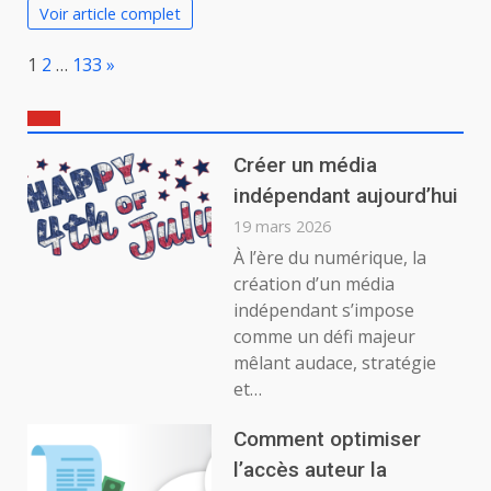
Voir article complet
Page:
Next
1
2
…
133
»
Créer un média
indépendant aujourd’hui
19 mars 2026
À l’ère du numérique, la
création d’un média
indépendant s’impose
comme un défi majeur
mêlant audace, stratégie
et…
Comment optimiser
l’accès auteur la