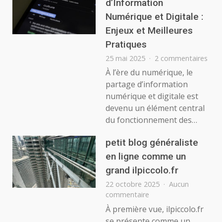
d’Information
d’In
Numérique et Digitale :
Enjeux et Meilleures
Pratiques
sur
25 mai 2025
2 commentaires
Le
À l’ère du numérique, le
Par
partage d’information
d’In
numérique et digitale est
Num
devenu un élément central
et
du fonctionnement des…
Digi
:
Enje
petit blog généraliste
et
en ligne comme un
Meil
grand ilpiccolo.fr
Prat
22 octobre 2025
Aucun
sur
commentaire
petit
À première vue, ilpiccolo.fr
blog
se présente comme un