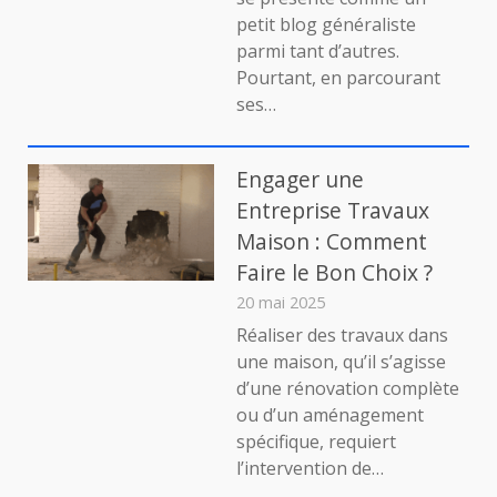
généraliste
petit blog généraliste
en
parmi tant d’autres.
ligne
Pourtant, en parcourant
comme
un
ses…
grand
ilpiccolo.fr
Engager une
Entreprise Travaux
Maison : Comment
Faire le Bon Choix ?
20 mai 2025
Réaliser des travaux dans
une maison, qu’il s’agisse
d’une rénovation complète
ou d’un aménagement
spécifique, requiert
l’intervention de…