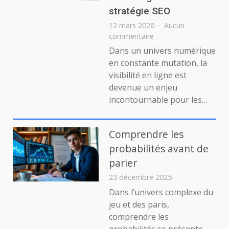
stratégie SEO
12 mars 2026
Aucun
sur
commentaire
Comment
Dans un univers numérique
optimiser
en constante mutation, la
l’accès
visibilité en ligne est
auteur
devenue un enjeu
la
incontournable pour les…
publication
et
le
netlinking
Comprendre les
dans
probabilités avant de
votre
parier
stratégie
SEO
23 décembre 2025
Dans l’univers complexe du
jeu et des paris,
comprendre les
probabilités se présente