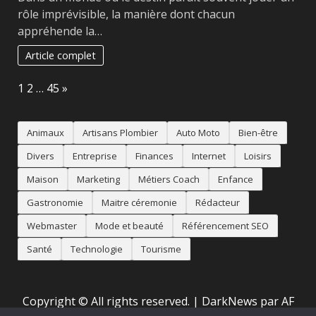
rôle imprévisible, la manière dont chacun
appréhende la…
Article complet
Page:
Next
1
2
…
45
»
Animaux
Artisans Plombier
Auto Moto
Bien-être
Divers
Entreprise
Finances
Internet
Loisirs
Maison
Marketing
Métiers Coach
Enfance
Gastronomie
Maitre céremonie
Rédacteur
Webmaster
Mode et beauté
Référencement SEO
Santé
Technologie
Tourisme
Copyright © All rights reserved.
|
DarkNews
par AF