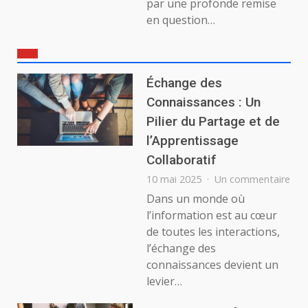
par une profonde remise
en question…
Échange des
Connaissances : Un
Pilier du Partage et de
l’Apprentissage
Collaboratif
sur
10 mai 2025
Un commentaire
Éch
Dans un monde où
des
l’information est au cœur
Con
de toutes les interactions,
:
l’échange des
Un
connaissances devient un
Pilie
du
levier…
Par