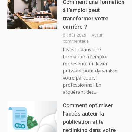
et
Comment une formation
de
à l’emploi peut
l’A
transformer votre
Coll
carrière ?
8 août 2025
Aucun
sur
commentaire
Comment
Investir dans une
une
formation à l’emploi
formation
représente un levier
à
puissant pour dynamiser
l’emploi
votre parcours
peut
transformer
professionnel. En
votre
acquérant des…
carrière
?
Comment optimiser
l’accès auteur la
publication et le
netlinking dans votre