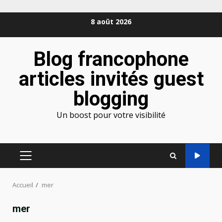
Aller
8 août 2026
au
contenu
Blog francophone
articles invités guest
blogging
Un boost pour votre visibilité
MENU
PRINCIPAL
Accueil
mer
mer