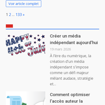
Voir article complet
Page:
Next
1
2
…
133
»
Créer un média
indépendant aujourd’hui
19 mars 2026
À l’ère du numérique, la
création d’un média
indépendant s’impose
comme un défi majeur
mêlant audace, stratégie
et…
Comment optimiser
l’accès auteur la