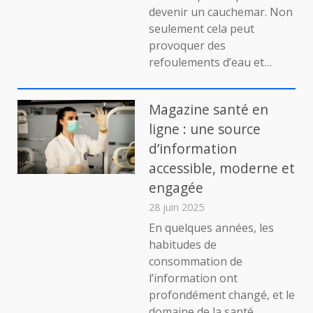
une
devenir un cauchemar. Non
canalisation
seulement cela peut
enterrée
provoquer des
:
le
refoulements d’eau et…
guide
ultime
Magazine santé en
ligne : une source
d’information
accessible, moderne et
engagée
28 juin 2025
En quelques années, les
habitudes de
consommation de
l’information ont
profondément changé, et le
domaine de la santé…