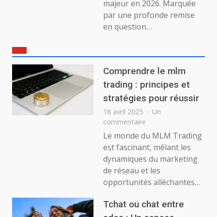
majeur en 2026. Marquée
par une profonde remise
en question…
Comprendre le mlm
trading : principes et
stratégies pour réussir
18 avril 2025
Un
sur
commentaire
Comprendre
Le monde du MLM Trading
le
est fascinant, mêlant les
mlm
dynamiques du marketing
trading
de réseau et les
:
opportunités alléchantes…
principes
et
stratégies
Tchat ou chat entre
pour