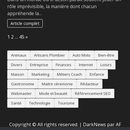
rôle imprévisible, la manière dont chacun
appréhende la…
Article complet
Page:
Next
1
2
…
45
»
Animaux
Artisans Plombier
Auto Moto
Bien-être
Divers
Entreprise
Finances
Internet
Loisirs
Maison
Marketing
Métiers Coach
Enfance
Gastronomie
Maitre céremonie
Rédacteur
Webmaster
Mode et beauté
Référencement SEO
Santé
Technologie
Tourisme
Copyright © All rights reserved.
|
DarkNews
par AF