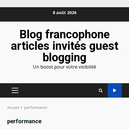
Aller
8 août 2026
au
contenu
Blog francophone
articles invités guest
blogging
Un boost pour votre visibilité
MENU
PRINCIPAL
Accueil
performance
performance