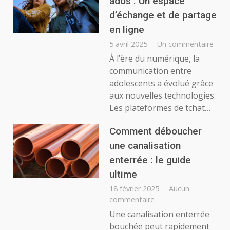
ados : Un espace
réussir
d’échange et de partage
en ligne
sur
5 avril 2025
Un commentaire
Tcha
À l’ère du numérique, la
ou
communication entre
chat
adolescents a évolué grâce
entr
aux nouvelles technologies.
ado
Les plateformes de tchat…
:
Un
espa
Comment déboucher
d’éc
une canalisation
et
enterrée : le guide
de
part
ultime
en
18 février 2025
Aucun
ligne
sur
commentaire
Comment
Une canalisation enterrée
déboucher
bouchée peut rapidement