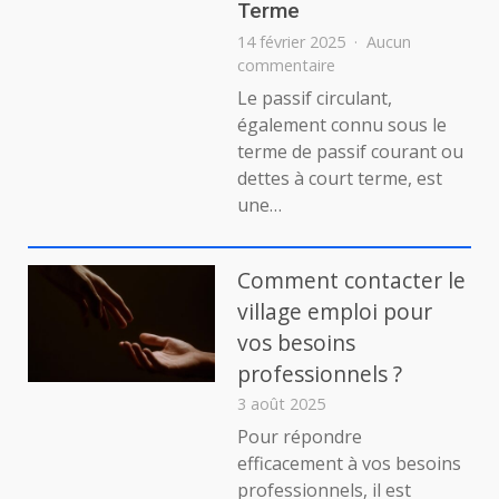
Terme
14 février 2025
Aucun
sur
commentaire
Comment
Le passif circulant,
Calculer
également connu sous le
le
terme de passif courant ou
Passif
dettes à court terme, est
Circulant
une…
:
Guide
Complet
pour
Comment contacter le
Comprendre
village emploi pour
et
vos besoins
Gérer
les
professionnels ?
Dettes
3 août 2025
à
Pour répondre
Court
efficacement à vos besoins
Terme
professionnels, il est