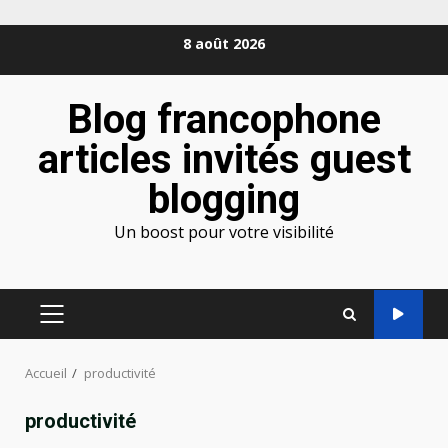
Aller
8 août 2026
au
contenu
Blog francophone
articles invités guest
blogging
Un boost pour votre visibilité
MENU
PRINCIPAL
Accueil
productivité
productivité