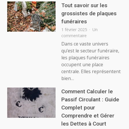
pour
Tout savoir sur les
débutants
grossistes de plaques
funéraires
1 février 2025
Un
sur
commentaire
Tout
Dans ce vaste univers
savoir
qu’est le secteur funéraire,
sur
les plaques funéraires
les
occupent une place
grossistes
centrale. Elles représentent
de
plaques
bien…
funéraires
Comment Calculer le
Passif Circulant : Guide
Complet pour
Comprendre et Gérer
les Dettes à Court