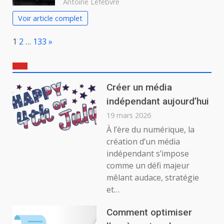
Antoine Lefebvre
Voir article complet
Page:
Next
1
2
…
133
»
Créer un média
indépendant aujourd’hui
19 mars 2026
À l’ère du numérique, la
création d’un média
indépendant s’impose
comme un défi majeur
mêlant audace, stratégie
et…
Comment optimiser