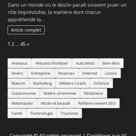
Dans un monde où le destin paraît souvent jouer un
rôle imprévisible, la manière dont chacun
appréhende la…
Article complet
Page:
Next
1
2
…
45
»
Animaux
Artisans Plombier
Auto Moto
Bien-être
Divers
Entreprise
Finances
Internet
Loisirs
Maison
Marketing
Métiers Coach
Enfance
Gastronomie
Maitre céremonie
Rédacteur
Webmaster
Mode et beauté
Référencement SEO
Santé
Technologie
Tourisme
Copyright © All rights reserved.
|
DarkNews
par AF