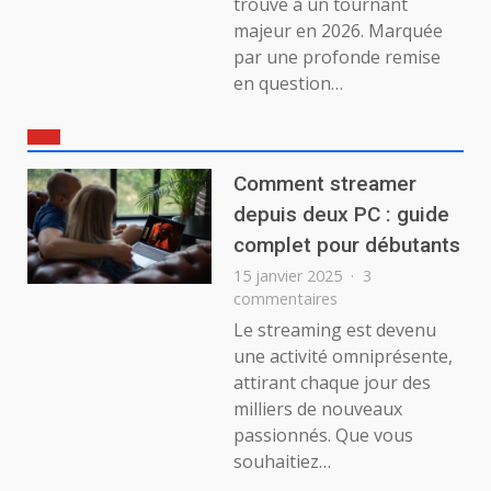
trouve à un tournant
majeur en 2026. Marquée
par une profonde remise
en question…
Comment streamer
depuis deux PC : guide
complet pour débutants
15 janvier 2025
3
sur
commentaires
Comment
Le streaming est devenu
streamer
une activité omniprésente,
depuis
attirant chaque jour des
deux
milliers de nouveaux
PC
passionnés. Que vous
:
guide
souhaitiez…
complet