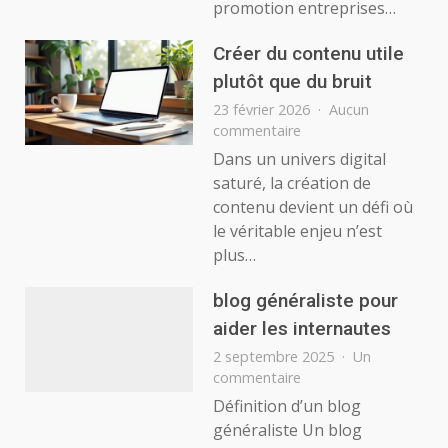
promotion entreprises…
:
un
levier
Créer du contenu utile
de
plutôt que du bruit
visibilité
23 février 2026
Aucun
locale
sur
commentaire
et
Créer
digitale
Dans un univers digital
du
saturé, la création de
contenu
contenu devient un défi où
utile
le véritable enjeu n’est
plutôt
plus…
que
du
bruit
blog généraliste pour
aider les internautes
2 septembre 2025
Un
sur
commentaire
blog
Définition d’un blog
généraliste
généraliste Un blog
pour