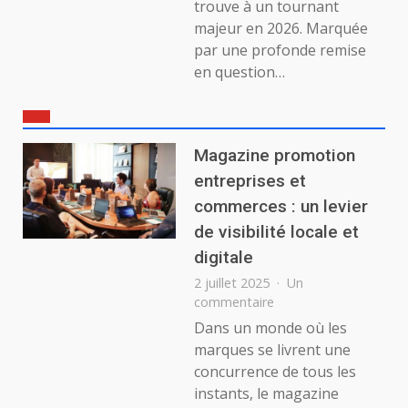
trouve à un tournant
majeur en 2026. Marquée
par une profonde remise
en question…
Magazine promotion
entreprises et
commerces : un levier
de visibilité locale et
digitale
2 juillet 2025
Un
sur
commentaire
Magazine
Dans un monde où les
promotion
marques se livrent une
entreprises
concurrence de tous les
et
instants, le magazine
commerces