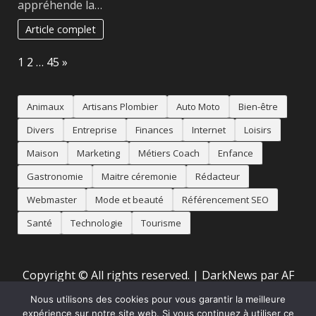
appréhende la…
Article complet
Page:
Next
1
2
…
45
»
Animaux
Artisans Plombier
Auto Moto
Bien-être
Divers
Entreprise
Finances
Internet
Loisirs
Maison
Marketing
Métiers Coach
Enfance
Gastronomie
Maitre céremonie
Rédacteur
Webmaster
Mode et beauté
Référencement SEO
Santé
Technologie
Tourisme
Copyright © All rights reserved.
|
DarkNews
par AF
themes
Nous utilisons des cookies pour vous garantir la meilleure
expérience sur notre site web. Si vous continuez à utiliser ce