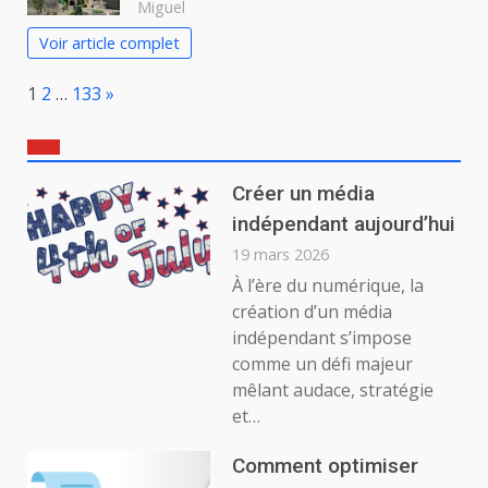
Miguel
Voir article complet
Page:
Next
1
2
…
133
»
Créer un média
indépendant aujourd’hui
19 mars 2026
À l’ère du numérique, la
création d’un média
indépendant s’impose
comme un défi majeur
mêlant audace, stratégie
et…
Comment optimiser