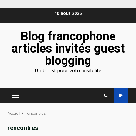
Aller
10 août 2026
au
contenu
Blog francophone
articles invités guest
blogging
Un boost pour votre visibilité
MENU
PRINCIPAL
Accueil
rencontres
rencontres