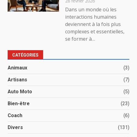
28 février 2026
Dans un monde où les
interactions humaines
deviennent à la fois plus
complexes et essentielles,
se former à…
CATÉGORIES
Animaux
(3)
Artisans
(7)
Auto Moto
(5)
Bien-être
(23)
Coach
(6)
Divers
(131)