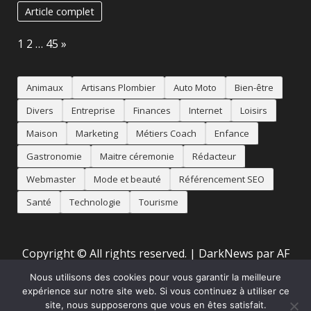
Article complet
Page:
Next
1
2
…
45
»
Animaux
Artisans Plombier
Auto Moto
Bien-être
Divers
Entreprise
Finances
Internet
Loisirs
Maison
Marketing
Métiers Coach
Enfance
Gastronomie
Maitre céremonie
Rédacteur
Webmaster
Mode et beauté
Référencement SEO
Santé
Technologie
Tourisme
Copyright © All rights reserved.
|
DarkNews
par AF
themes
Nous utilisons des cookies pour vous garantir la meilleure
expérience sur notre site web. Si vous continuez à utiliser ce
site, nous supposerons que vous en êtes satisfait.
Accueil
Mentions Légales
Animaux
Artisans
Auto