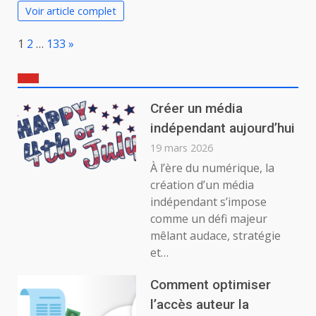
Voir article complet
Page:
Next
1
2
…
133
»
Créer un média
indépendant aujourd’hui
19 mars 2026
À l’ère du numérique, la
création d’un média
indépendant s’impose
comme un défi majeur
mêlant audace, stratégie
et…
Comment optimiser
l’accès auteur la