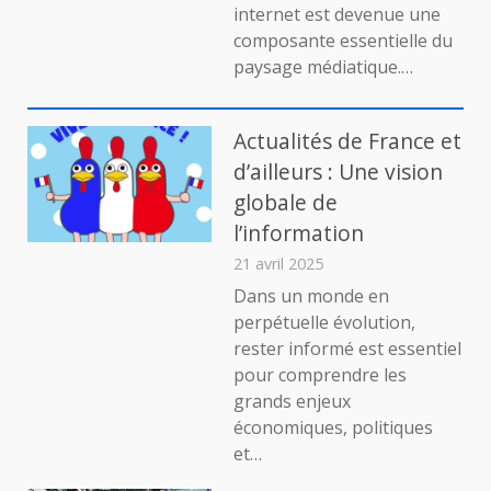
internet est devenue une
sur
composante essentielle du
Inte
paysage médiatique.…
:
Tou
un
Art
Actualités de France et
pou
d’ailleurs : Une vision
Info
globale de
et
Capt
l’information
l’Au
21 avril 2025
Dans un monde en
perpétuelle évolution,
rester informé est essentiel
pour comprendre les
grands enjeux
économiques, politiques
et…