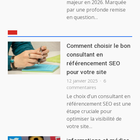
majeur en 2026. Marquée
par une profonde remise
en question…
Comment choisir le bon
consultant en
référencement SEO
pour votre site
12 janvier 2025
6
sur
commentaires
Comment
Le choix d’un consultant en
choisir
référencement SEO est une
le
étape cruciale pour
bon
optimiser la visibilité de
consultant
votre site…
en
référencement
SEO