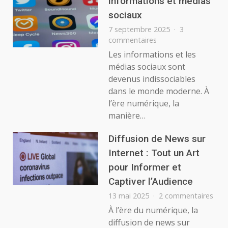
informations et médias
pour
sociaux
votre
7 septembre 2025
3
site
sur
commentaires
informations
Les informations et les
et
médias sociaux sont
médias
devenus indissociables
sociaux
dans le monde moderne. À
l’ère numérique, la
manière…
Diffusion de News sur
Internet : Tout un Art
pour Informer et
Captiver l’Audience
sur
13 mai 2025
2 commentaires
Diff
À l’ère du numérique, la
de
diffusion de news sur
New