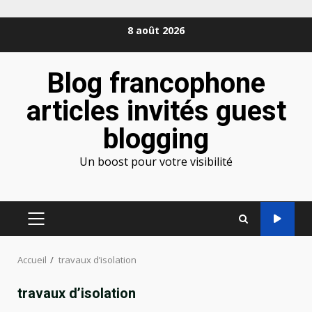
Aller
8 août 2026
au
contenu
Blog francophone
articles invités guest
blogging
Un boost pour votre visibilité
MENU
PRINCIPAL
Accueil
travaux d’isolation
travaux d’isolation