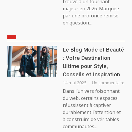
trouve à un tournant
majeur en 2026. Marquée
par une profonde remise
en question…
Le Blog Mode et Beauté
: Votre Destination
Ultime pour Style,
Conseils et Inspiration
sur
14 mai 2025
Un commentaire
Le
Dans l’univers foisonnant
Blo
du web, certains espaces
Mo
réussissent à captiver
et
durablement l’attention et
Bea
à construire de véritables
:
Vot
communautés.…
Des