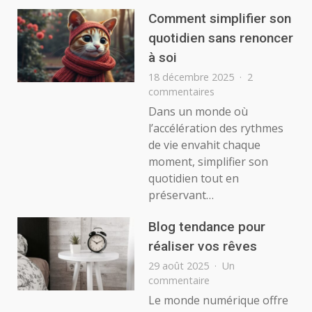
Ult
Comment simplifier son
pou
quotidien sans renoncer
Styl
à soi
Con
et
18 décembre 2025
2
Insp
sur
commentaires
Comment
Dans un monde où
simplifier
l’accélération des rythmes
son
de vie envahit chaque
quotidien
moment, simplifier son
sans
quotidien tout en
renoncer
à
préservant…
soi
Blog tendance pour
réaliser vos rêves
29 août 2025
Un
sur
commentaire
Blog
Le monde numérique offre
tendance