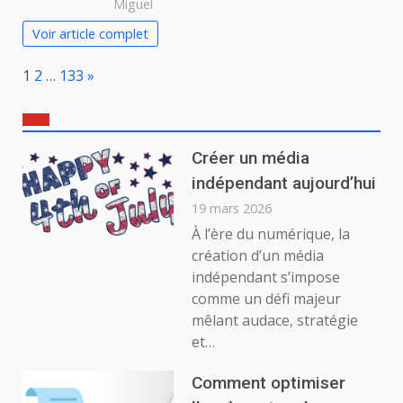
Miguel
Voir article complet
Page:
Next
1
2
…
133
»
Créer un média
indépendant aujourd’hui
19 mars 2026
À l’ère du numérique, la
création d’un média
indépendant s’impose
comme un défi majeur
mêlant audace, stratégie
et…
Comment optimiser