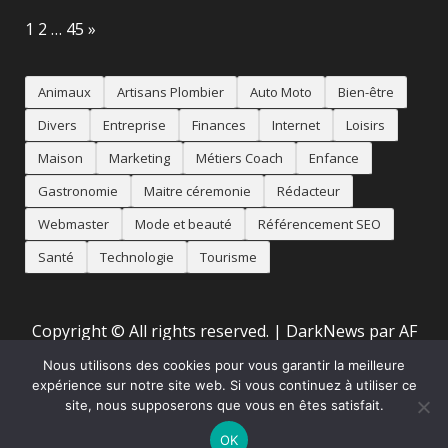
Page:
Next
1
2
…
45
»
Animaux
Artisans Plombier
Auto Moto
Bien-être
Divers
Entreprise
Finances
Internet
Loisirs
Maison
Marketing
Métiers Coach
Enfance
Gastronomie
Maitre céremonie
Rédacteur
Webmaster
Mode et beauté
Référencement SEO
Santé
Technologie
Tourisme
Copyright © All rights reserved.
|
DarkNews
par AF
themes
Nous utilisons des cookies pour vous garantir la meilleure
expérience sur notre site web. Si vous continuez à utiliser ce
site, nous supposerons que vous en êtes satisfait.
Accueil
Mentions Légales
Animaux
Artisans
Auto
Moto
Bien-être
Divers
Maison
Métiers
Référencement
OK