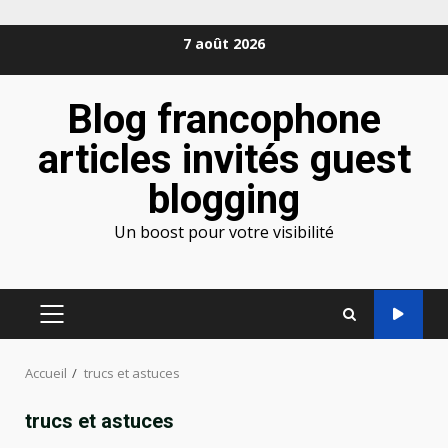
Aller
7 août 2026
au
contenu
Blog francophone
articles invités guest
blogging
Un boost pour votre visibilité
MENU
PRINCIPAL
Accueil
trucs et astuces
trucs et astuces