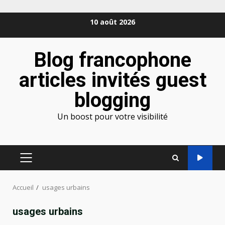
Aller
10 août 2026
au
contenu
Blog francophone
articles invités guest
blogging
Un boost pour votre visibilité
MENU
PRINCIPAL
Accueil
usages urbains
usages urbains