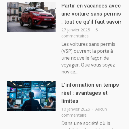
Partir en vacances avec
une voiture sans permis
: tout ce qu’il faut savoir
27 janvier 2025
5
sur
commentaires
Partir
Les voitures sans permis
en
(VSP) ouvrent la porte à
vacances
une nouvelle façon de
avec
voyager. Que vous soyez
une
novice…
voiture
sans
permis
L’information en temps
:
réel : avantages et
tout
limites
ce
qu’il
10 janvier 2026
Aucun
faut
sur
commentaire
savoir
L’information
Dans une société où la
en