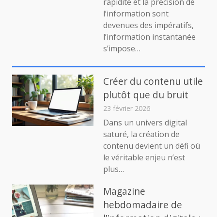
rapidité et la précision de
temps
l’information sont
réel
devenues des impératifs,
:
l’information instantanée
avantages
et
s’impose…
limites
Créer du contenu utile
plutôt que du bruit
23 février 2026
Dans un univers digital
saturé, la création de
contenu devient un défi où
le véritable enjeu n’est
plus…
Magazine
hebdomadaire de