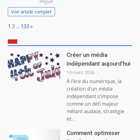
Miguel
Voir article complet
Page:
Next
1
2
…
133
»
Créer un média
indépendant aujourd’hui
19 mars 2026
À l’ère du numérique, la
création d’un média
indépendant s’impose
comme un défi majeur
mêlant audace, stratégie
et…
Comment optimiser