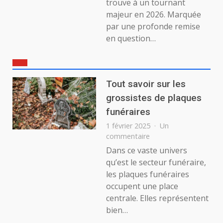
trouve à un tournant
majeur en 2026. Marquée
par une profonde remise
en question…
Tout savoir sur les
grossistes de plaques
funéraires
1 février 2025
Un
sur
commentaire
Tout
Dans ce vaste univers
savoir
qu’est le secteur funéraire,
sur
les plaques funéraires
les
occupent une place
grossistes
centrale. Elles représentent
de
plaques
bien…
funéraires