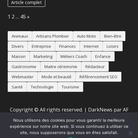
Article complet
Page:
Next
1
2
…
45
»
Animaux
Artisans Plombier
Auto Moto
Bien-être
Divers
Entreprise
Finances
Internet
Loisirs
Maison
Marketing
Métiers Coach
Enfance
Gastronomie
Maitre céremonie
Rédacteur
Webmaster
Mode et beauté
Référencement SEO
Santé
Technologie
Tourisme
Copyright © All rights reserved.
|
DarkNews
par AF
themes
Nous utilisons des cookies pour vous garantir la meilleure
expérience sur notre site web. Si vous continuez à utiliser ce
site, nous supposerons que vous en êtes satisfait.
Accueil
Mentions Légales
Animaux
Artisans
Auto