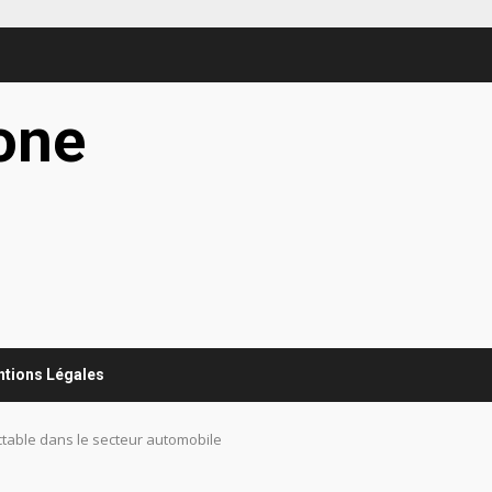
one
g
entions Légales
ctable dans le secteur automobile