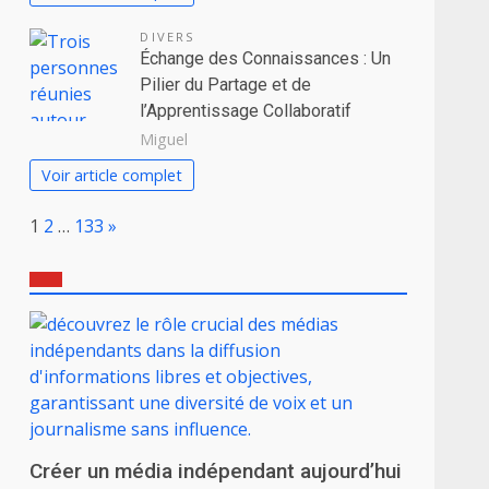
DIVERS
Échange des Connaissances : Un
Pilier du Partage et de
l’Apprentissage Collaboratif
Miguel
Voir article complet
Page:
Next
1
2
…
133
»
Créer un média indépendant aujourd’hui