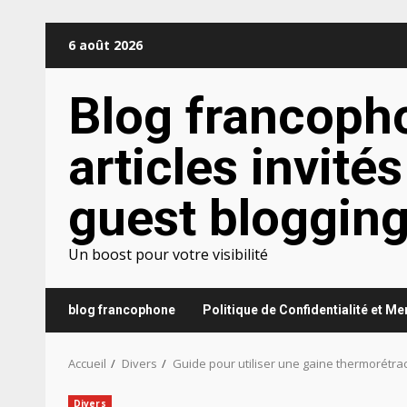
Aller
6 août 2026
au
contenu
Blog francoph
articles invités
guest bloggin
Un boost pour votre visibilité
blog francophone
Politique de Confidentialité et M
Accueil
Divers
Guide pour utiliser une gaine thermorétra
Divers