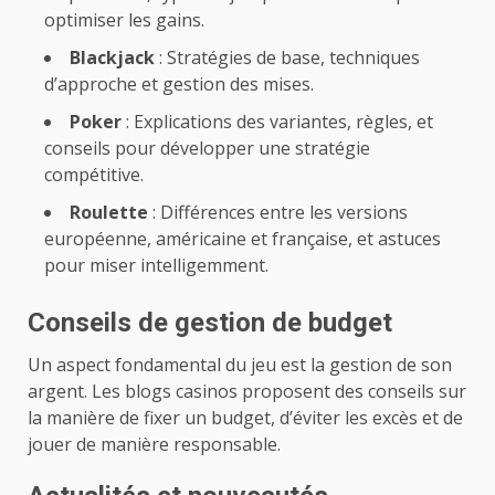
optimiser les gains.
Blackjack
: Stratégies de base, techniques
d’approche et gestion des mises.
Poker
: Explications des variantes, règles, et
conseils pour développer une stratégie
compétitive.
Roulette
: Différences entre les versions
européenne, américaine et française, et astuces
pour miser intelligemment.
Conseils de gestion de budget
Un aspect fondamental du jeu est la gestion de son
argent. Les blogs casinos proposent des conseils sur
la manière de fixer un budget, d’éviter les excès et de
jouer de manière responsable.