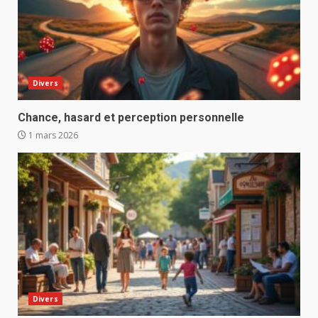
Divers
Chance, hasard et perception personnelle
1 mars 2026
Divers