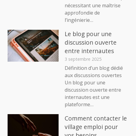
nécessitant une maîtrise
approfondie de
l’ingénierie…
Le blog pour une
discussion ouverte
entre internautes
3 septembre 2025
Définition d’un blog dédié
aux discussions ouvertes
Un blog pour une
discussion ouverte entre
internautes est une
plateforme…
Comment contacter le
village emploi pour
vos besoins