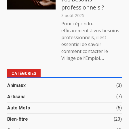
professionnels ?
3 août 2025
Pour répondre
efficacement à vos besoins
professionnels, il est
essentiel de savoir
comment contacter le
Village de l’Emploi.…
CATÉGORIES
Animaux
(3)
Artisans
(7)
Auto Moto
(5)
Bien-être
(23)