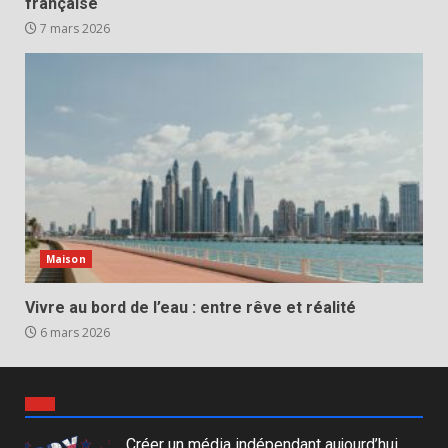
française
7 mars 2026
Maison
Vivre au bord de l’eau : entre rêve et réalité
6 mars 2026
Créer un média indépendant aujourd’hui