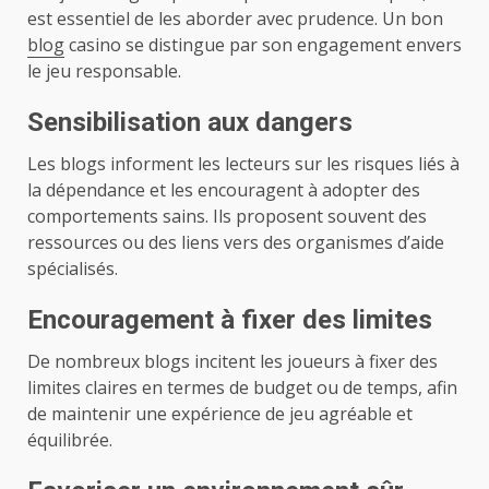
est essentiel de les aborder avec prudence. Un bon
blog
casino se distingue par son engagement envers
le jeu responsable.
Sensibilisation aux dangers
Les blogs informent les lecteurs sur les risques liés à
la dépendance et les encouragent à adopter des
comportements sains. Ils proposent souvent des
ressources ou des liens vers des organismes d’aide
spécialisés.
Encouragement à fixer des limites
De nombreux blogs incitent les joueurs à fixer des
limites claires en termes de budget ou de temps, afin
de maintenir une expérience de jeu agréable et
équilibrée.