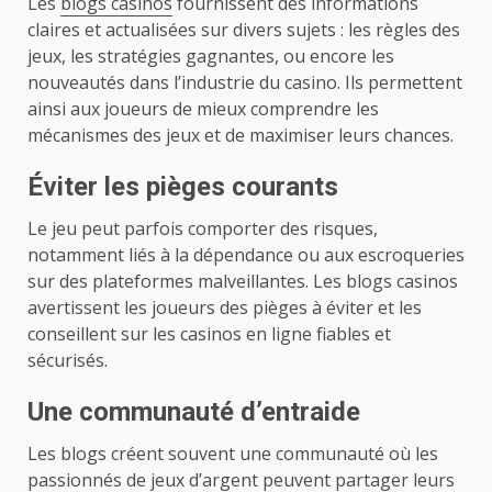
Les
blogs casinos
fournissent des informations
claires et actualisées sur divers sujets : les règles des
jeux, les stratégies gagnantes, ou encore les
nouveautés dans l’industrie du casino. Ils permettent
ainsi aux joueurs de mieux comprendre les
mécanismes des jeux et de maximiser leurs chances.
Éviter les pièges courants
Le jeu peut parfois comporter des risques,
notamment liés à la dépendance ou aux escroqueries
sur des plateformes malveillantes. Les blogs casinos
avertissent les joueurs des pièges à éviter et les
conseillent sur les casinos en ligne fiables et
sécurisés.
Une communauté d’entraide
Les blogs créent souvent une communauté où les
passionnés de jeux d’argent peuvent partager leurs