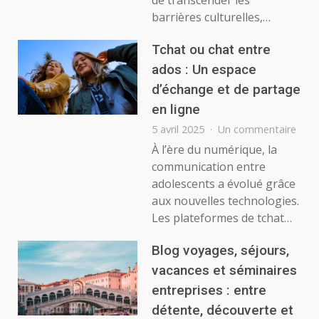
barrières culturelles,…
Tchat ou chat entre
ados : Un espace
d’échange et de partage
en ligne
sur
5 avril 2025
Un commentaire
Tcha
À l’ère du numérique, la
ou
communication entre
chat
adolescents a évolué grâce
entr
aux nouvelles technologies.
ado
Les plateformes de tchat…
:
Un
espa
Blog voyages, séjours,
d’éc
vacances et séminaires
et
entreprises : entre
de
part
détente, découverte et