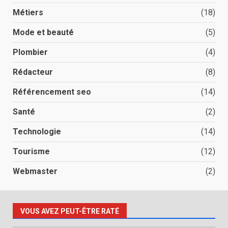
Métiers
(18)
Mode et beauté
(5)
Plombier
(4)
Rédacteur
(8)
Référencement seo
(14)
Santé
(2)
Technologie
(14)
Tourisme
(12)
Webmaster
(2)
VOUS AVEZ PEUT-ÊTRE RATÉ