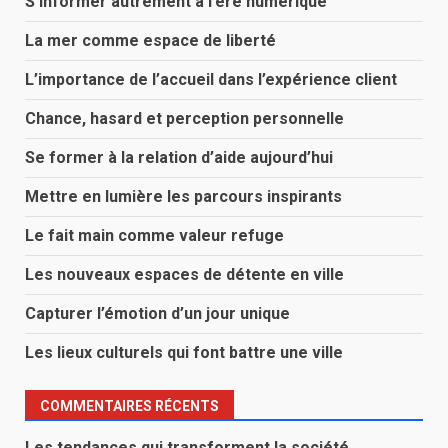
S’informer autrement à l’ère numérique
La mer comme espace de liberté
L’importance de l’accueil dans l’expérience client
Chance, hasard et perception personnelle
Se former à la relation d’aide aujourd’hui
Mettre en lumière les parcours inspirants
Le fait main comme valeur refuge
Les nouveaux espaces de détente en ville
Capturer l’émotion d’un jour unique
Les lieux culturels qui font battre une ville
COMMENTAIRES RÉCENTS
Les tendances qui transforment la société