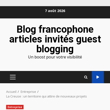
Aller
7 août 2026
au
contenu
Blog francophone
articles invités guest
blogging
Un boost pour votre visibilité
MENU
PRINCIPAL
Accueil
Entreprise
La Creuse : un territoire qui attire de nouveaux projets
Entreprise