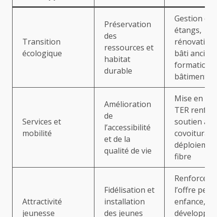
Gestion des
Préservation
étangs,
des
Transition
rénovation
ressources et
écologique
bâti ancien,
habitat
formation 
durable
bâtiment d
Mise en pla
Amélioration
TER renforc
de
Services et
soutien au
l’accessibilité
mobilité
covoiturage
et de la
déploiement
qualité de vie
fibre
Renforceme
Fidélisation et
l’offre petit
Attractivité
installation
enfance,
jeunesse
des jeunes
développe