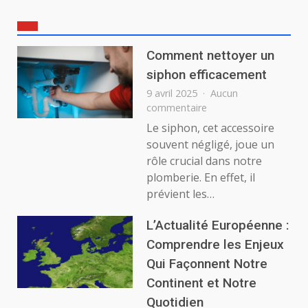
Comment nettoyer un
siphon efficacement
9 avril 2025
Aucun
sur
commentaire
Comment
Le siphon, cet accessoire
nettoyer
souvent négligé, joue un
un
rôle crucial dans notre
siphon
plomberie. En effet, il
efficacement
prévient les…
L’Actualité Européenne :
Comprendre les Enjeux
Qui Façonnent Notre
Continent et Notre
Quotidien