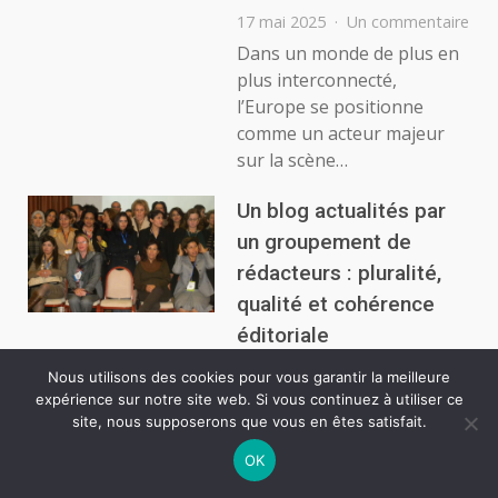
sur
17 mai 2025
Un commentaire
L’Ac
Dans un monde de plus en
Eur
plus interconnecté,
:
l’Europe se positionne
Com
comme un acteur majeur
les
sur la scène…
Enj
Qui
Faç
Un blog actualités par
Not
un groupement de
Con
rédacteurs : pluralité,
et
Not
qualité et cohérence
Quo
éditoriale
29 juin 2025
Aucun
Nous utilisons des cookies pour vous garantir la meilleure
sur
commentaire
expérience sur notre site web. Si vous continuez à utiliser ce
Un
À l’heure où le contenu
site, nous supposerons que vous en êtes satisfait.
blog
numérique se consomme à
actualités
OK
la vitesse d’un clic, se
par