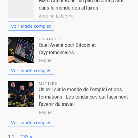
Marc Arthur Kohn : un parcours inspirant
dans le monde des affaires
Antoine Lefebvre
Voir article complet
FINANCES
Quel Avenir pour Bitcoin et
Cryptomonnaies
Miguel
Voir article complet
MÉTIERS
Un œil sur le monde de l’emploi et des
formations : Les tendances qui façonnent
l’avenir du travail
Miguel
Voir article complet
Page:
Next
1
2
…
133
»