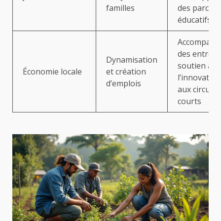
familles
des parcou
éducatifs
Accompagn
des entrepr
Dynamisation
soutien à
Économie locale
et création
l’innovation
d’emplois
aux circuits
courts