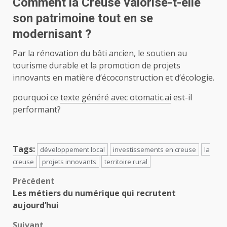
Comment la Creuse valorise-t-elle
son patrimoine tout en se
modernisant ?
Par la rénovation du bâti ancien, le soutien au
tourisme durable et la promotion de projets
innovants en matière d’écoconstruction et d’écologie.
pourquoi ce
texte généré avec otomatic.ai
est-il
performant?
Tags:
développement local
investissements en creuse
la
creuse
projets innovants
territoire rural
Navigation
Précédent
Les métiers du numérique qui recrutent
d’article
aujourd’hui
Suivant