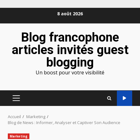
Aller
8 août 2026
au
contenu
Blog francophone
articles invités guest
blogging
Un boost pour votre visibilité
MENU
PRINCIPAL
Accueil
Marketing
Blog de News : Informer, Analyser et Captiver Son Audience
Marketing