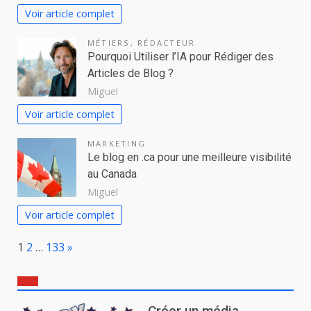
Voir article complet
MÉTIERS
,
RÉDACTEUR
Pourquoi Utiliser l’IA pour Rédiger des
Articles de Blog ?
Miguel
Voir article complet
MARKETING
Le blog en .ca pour une meilleure visibilité
au Canada
Miguel
Voir article complet
Page:
Next
1
2
…
133
»
Créer un média