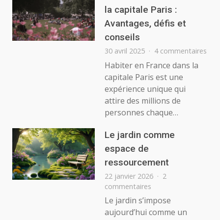
la capitale Paris :
Avantages, défis et
conseils
sur
30 avril 2025
4 commentaires
Hab
Habiter en France dans la
en
capitale Paris est une
Fra
expérience unique qui
dan
attire des millions de
la
personnes chaque…
capi
Pari
:
Le jardin comme
Ava
espace de
défi
ressourcement
et
cons
22 janvier 2026
2
sur
commentaires
Le
Le jardin s’impose
jardin
aujourd’hui comme un
comme