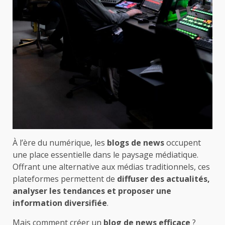
À l’ère du numérique, les
blogs de news
occupent
une place essentielle dans le paysage médiatique.
Offrant une alternative aux médias traditionnels, ces
plateformes permettent de
diffuser des actualités,
analyser les tendances et proposer une
information diversifiée
.
Mais comment créer un
blog de news
efficace
?