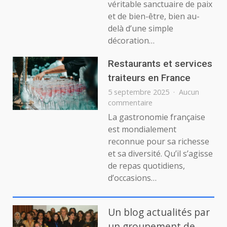
véritable sanctuaire de paix
espace
et de bien-être, bien au-
de
delà d’une simple
ressourcement
décoration…
Restaurants et services
traiteurs en France
5 septembre 2025
Aucun
sur
commentaire
Restaurants
La gastronomie française
et
est mondialement
services
reconnue pour sa richesse
traiteurs
et sa diversité. Qu’il s’agisse
en
de repas quotidiens,
France
d’occasions…
Un blog actualités par
un groupement de