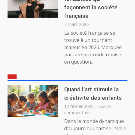
façonnent la société
française
7 mars 2026
La société française se
trouve à un tournant
majeur en 2026. Marquée
par une profonde remise
en question…
Quand l’art stimule la
créativité des enfants
12 février 2026
Aucun
sur
commentaire
Quand
Dans le monde dynamique
l’art
d’aujourd’hui, l’art se révèle
stimule