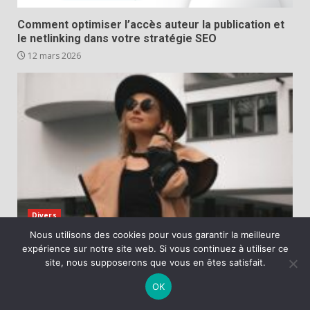
Comment optimiser l’accès auteur la publication et
le netlinking dans votre stratégie SEO
12 mars 2026
Divers
Nous utilisons des cookies pour vous garantir la meilleure
Décrypter les tendances qui façonnent la société
expérience sur notre site web. Si vous continuez à utiliser ce
française
site, nous supposerons que vous en êtes satisfait.
7 mars 2026
OK