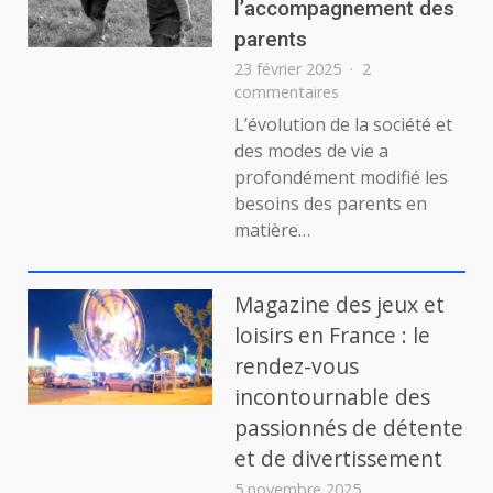
l’accompagnement des
l’écoute,
au
parents
partage
23 février 2025
2
et
sur
commentaires
au
Le
L’évolution de la société et
soutien
rôle
des modes de vie a
de
profondément modifié les
la
besoins des parents en
garde
matière…
d’enfants
dans
l’accompagnement
des
Magazine des jeux et
parents
loisirs en France : le
rendez-vous
incontournable des
passionnés de détente
et de divertissement
5 novembre 2025