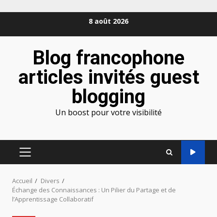
Aller
8 août 2026
au
contenu
Blog francophone
articles invités guest
blogging
Un boost pour votre visibilité
MENU
PRINCIPAL
Accueil
Divers
Échange des Connaissances : Un Pilier du Partage et de
l’Apprentissage Collaboratif