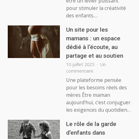
être un levier puissant
la
pour stimuler la créativité
créativité
des enfants.…
des
enfants
Un site pour les
mamans : un espace
dédié à l’écoute, au
partage et au soutien
10 juillet 2025
Un
sur
commentaire
Un
Une plateforme pensée
site
pour les besoins réels des
pour
mères Être maman
les
aujourd’hui, c’est conjuguer
mamans
les exigences du quotidien…
:
un
espace
Le rôle de la garde
dédié
d’enfants dans
à