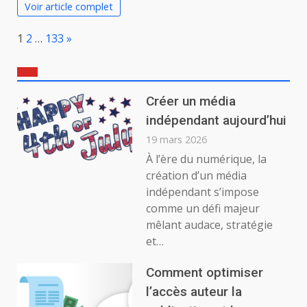
Voir article complet
Page:
Next
1
2
…
133
»
Créer un média
indépendant aujourd’hui
19 mars 2026
À l’ère du numérique, la
création d’un média
indépendant s’impose
comme un défi majeur
mêlant audace, stratégie
et…
Comment optimiser
l’accès auteur la