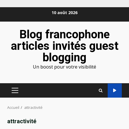
Aller
10 août 2026
au
contenu
Blog francophone
articles invités guest
blogging
Un boost pour votre visibilité
MENU
PRINCIPAL
Accueil
attractivité
attractivité