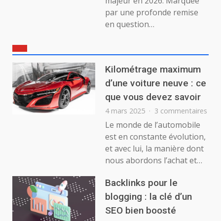
majeur en 2026. Marquée
par une profonde remise
en question…
Kilométrage maximum
d’une voiture neuve : ce
que vous devez savoir
sur
4 mars 2025
3 commentaires
Kil
Le monde de l’automobile
max
est en constante évolution,
d’un
et avec lui, la manière dont
voit
nous abordons l’achat et…
neu
:
Backlinks pour le
ce
que
blogging : la clé d’un
vou
SEO bien boosté
dev