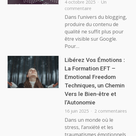
savo
4 octobre 2025
Un
sur
commentaire
Backlinks
Dans l’univers du blogging,
pour
produire du contenu de
le
qualité ne suffit plus pour
blogging
être visible sur Google.
:
Pour…
la
clé
d’un
Libérez Vos Émotions :
SEO
La Formation EFT –
bien
Emotional Freedom
boosté
Techniques, un Chemin
Vers le Bien-être et
l’Autonomie
sur
16 juin 2025
2 commentaires
Libé
Dans un monde où le
Vos
stress, l’anxiété et les
Émo
traumatismes émotionnels