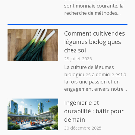
:
sont monnaie courante, la
La
recherche de méthodes…
Form
EFT
–
Emot
Comment cultiver des
Fre
légumes biologiques
Tech
chez soi
un
Che
28 juillet 2025
Vers
La culture de légumes
le
biologiques à domicile est à
Bien
la fois une passion et un
être
engagement envers notre…
et
l’Au
Ingénierie et
durabilité : bâtir pour
demain
30 décembre 2025