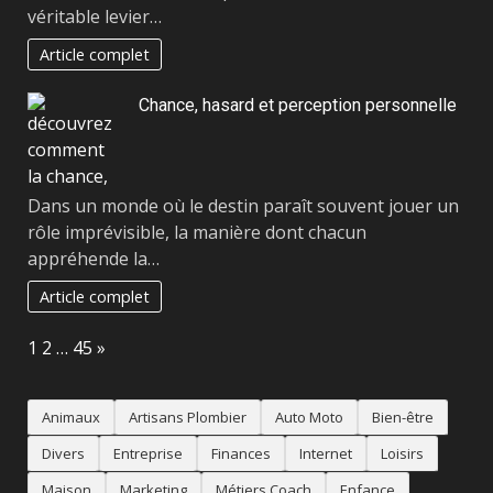
véritable levier…
Article complet
Chance, hasard et perception personnelle
Dans un monde où le destin paraît souvent jouer un
rôle imprévisible, la manière dont chacun
appréhende la…
Article complet
Page:
Next
1
2
…
45
»
Animaux
Artisans Plombier
Auto Moto
Bien-être
Divers
Entreprise
Finances
Internet
Loisirs
Maison
Marketing
Métiers Coach
Enfance