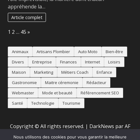
appréhende la…
Article complet
Page:
Next
1
2
…
45
»
Animaux
Artisans Plombier
Auto Moto
Bien-être
Divers
Entreprise
Finances
Internet
Loisirs
Maison
Marketing
Métiers Coach
Enfance
Gastronomie
Maitre céremonie
Rédacteur
Webmaster
Mode et beauté
Référencement SEO
Santé
Technologie
Tourisme
Copyright © All rights reserved.
|
DarkNews
par AF
themes
Nous utilisons des cookies pour vous garantir la meilleure