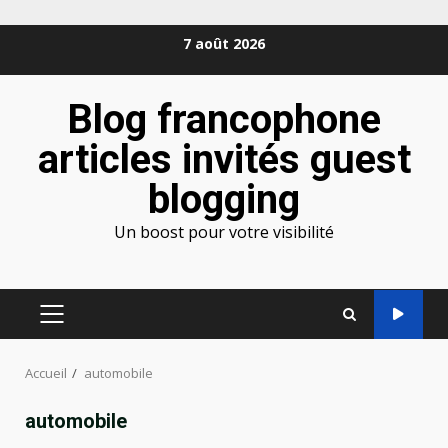
Aller
7 août 2026
au
contenu
Blog francophone
articles invités guest
blogging
Un boost pour votre visibilité
MENU
PRINCIPAL
Accueil
automobile
automobile