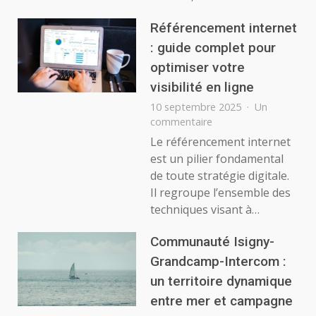
efficacement
en
Référencement internet
hiver
: guide complet pour
optimiser votre
visibilité en ligne
10 septembre 2025
Un
sur
commentaire
Référencement
Le référencement internet
internet
est un pilier fondamental
:
de toute stratégie digitale.
guide
Il regroupe l’ensemble des
complet
techniques visant à…
pour
optimiser
votre
Communauté Isigny-
visibilité
Grandcamp-Intercom :
en
un territoire dynamique
ligne
entre mer et campagne