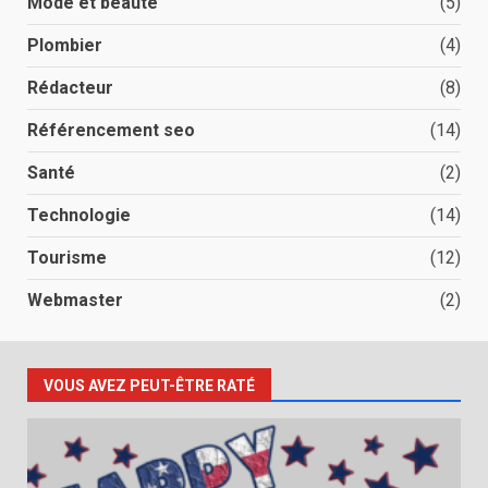
Mode et beauté
(5)
Plombier
(4)
Rédacteur
(8)
Référencement seo
(14)
Santé
(2)
Technologie
(14)
Tourisme
(12)
Webmaster
(2)
VOUS AVEZ PEUT-ÊTRE RATÉ