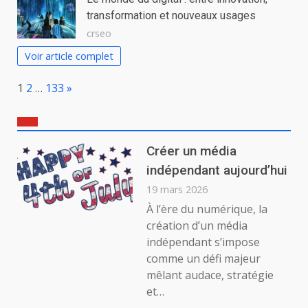
transformation et nouveaux usages
crseo
Voir article complet
Page:
Next
1
2
…
133
»
Créer un média
indépendant aujourd’hui
19 mars 2026
À l’ère du numérique, la
création d’un média
indépendant s’impose
comme un défi majeur
mêlant audace, stratégie
et…