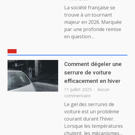
La société française se
trouve à un tournant
majeur en 2026. Marquée
par une profonde remise
en question…
Comment dégeler une
serrure de voiture
efficacement en hiver
11 juillet 2025
Aucun
sur
commentaire
Comment
Le gel des serrures de
dégeler
voiture est un problème
une
courant durant l’hiver.
serrure
Lorsque les températures
de
chutent, les mécanismes…
voiture