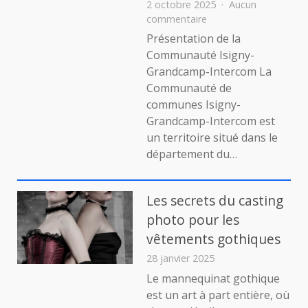
2 octobre 2025
Aucun
sur
commentaire
Communauté
Présentation de la
Isigny-
Communauté Isigny-
Grandcamp-
Grandcamp-Intercom La
Intercom
Communauté de
:
communes Isigny-
un
territoire
Grandcamp-Intercom est
dynamique
un territoire situé dans le
entre
département du…
mer
et
campagne
Les secrets du casting
photo pour les
vêtements gothiques
28 janvier 2025
Le mannequinat gothique
est un art à part entière, où