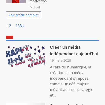
motivation
Miguel
Voir article complet
Page:
Next
1
2
…
133
»
Créer un média
indépendant aujourd’hui
19 mars 2026
À l’ère du numérique, la
création d’un média
indépendant s’impose
comme un défi majeur
mêlant audace, stratégie
et…