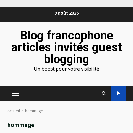
Aller
9 août 2026
au
contenu
Blog francophone
articles invités guest
blogging
Un boost pour votre visibilité
MENU
PRINCIPAL
Accueil
hommage
hommage