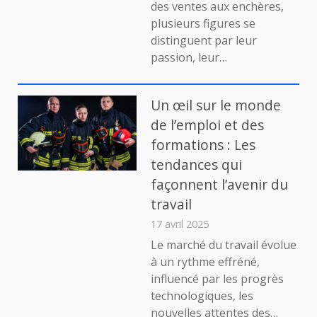
des ventes aux enchères,
Kohn
plusieurs figures se
:
distinguent par leur
un
passion, leur…
parcours
inspirant
dans
le
Un œil sur le monde
monde
de l’emploi et des
des
formations : Les
affaires
tendances qui
façonnent l’avenir du
travail
17 avril 2025
Le marché du travail évolue
à un rythme effréné,
influencé par les progrès
technologiques, les
nouvelles attentes des…