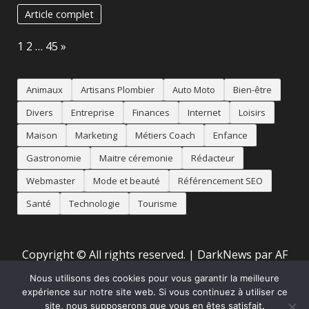
Article complet
Page:
Next
1
2
…
45
»
Animaux
Artisans Plombier
Auto Moto
Bien-être
Divers
Entreprise
Finances
Internet
Loisirs
Maison
Marketing
Métiers Coach
Enfance
Gastronomie
Maitre céremonie
Rédacteur
Webmaster
Mode et beauté
Référencement SEO
Santé
Technologie
Tourisme
Copyright © All rights reserved.
|
DarkNews
par AF
themes
Nous utilisons des cookies pour vous garantir la meilleure
expérience sur notre site web. Si vous continuez à utiliser ce
site, nous supposerons que vous en êtes satisfait.