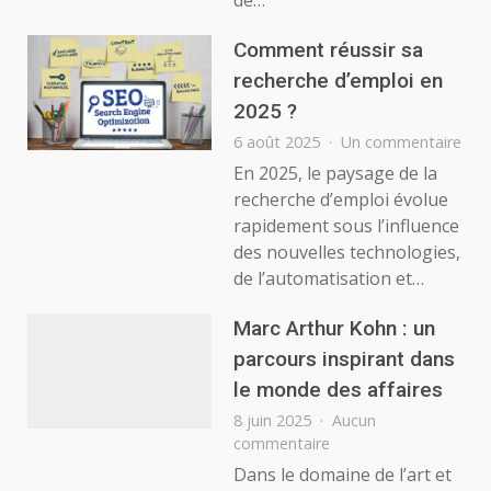
Comment réussir sa
recherche d’emploi en
2025 ?
sur
6 août 2025
Un commentaire
Co
En 2025, le paysage de la
réus
recherche d’emploi évolue
sa
rapidement sous l’influence
rec
des nouvelles technologies,
d’e
de l’automatisation et…
en
202
?
Marc Arthur Kohn : un
parcours inspirant dans
le monde des affaires
8 juin 2025
Aucun
sur
commentaire
Marc
Dans le domaine de l’art et
Arthur