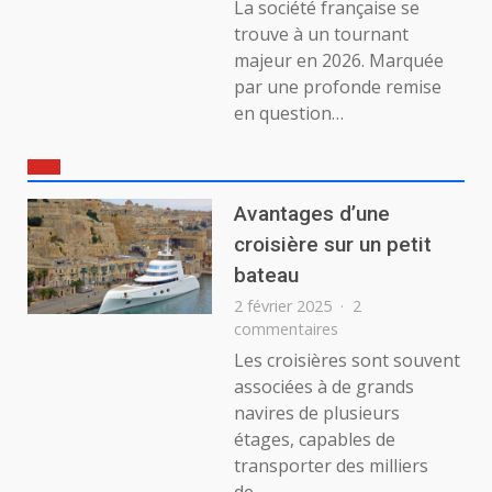
La société française se
trouve à un tournant
majeur en 2026. Marquée
par une profonde remise
en question…
Avantages d’une
croisière sur un petit
bateau
2 février 2025
2
sur
commentaires
Avantages
Les croisières sont souvent
d’une
associées à de grands
croisière
navires de plusieurs
sur
étages, capables de
un
transporter des milliers
petit
bateau
de…