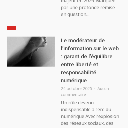
majeur en 2026. Marquée
par une profonde remise
en question…
Le modérateur de
l’information sur le web
: garant de l’équilibre
entre liberté et
responsabilité
numérique
24 octobre 2025
Aucun
sur
commentaire
Le
Un rôle devenu
modérateur
indispensable à l’ère du
de
numérique Avec l’explosion
l’information
des réseaux sociaux, des
sur