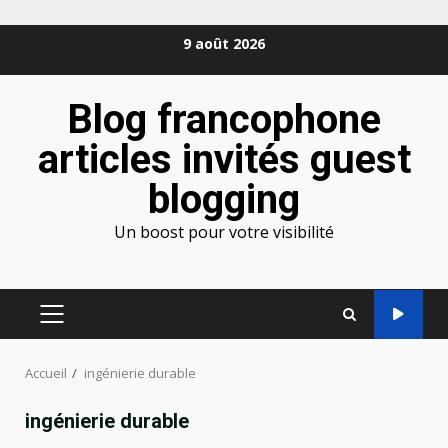
Aller
9 août 2026
au
contenu
Blog francophone
articles invités guest
blogging
Un boost pour votre visibilité
MENU
PRINCIPAL
Accueil
ingénierie durable
ingénierie durable