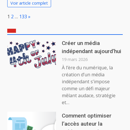
Voir article complet
Page:
Next
1
2
…
133
»
Créer un média
indépendant aujourd’hui
19 mars 2026
À l’ère du numérique, la
création d’un média
indépendant s’impose
comme un défi majeur
mêlant audace, stratégie
et…
Comment optimiser
l’accès auteur la