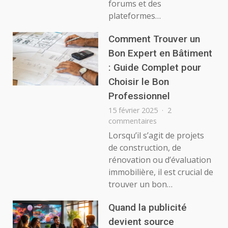
forums et des
le
web
plateformes…
:
garant
Comment Trouver un
de
Bon Expert en Bâtiment
l’équilibre
: Guide Complet pour
entre
liberté
Choisir le Bon
et
Professionnel
responsabilité
15 février 2025
2
numérique
sur
commentaires
Comment
Lorsqu’il s’agit de projets
Trouver
de construction, de
un
rénovation ou d’évaluation
Bon
immobilière, il est crucial de
Expert
trouver un bon…
en
Bâtiment
:
Quand la publicité
Guide
devient source
Complet