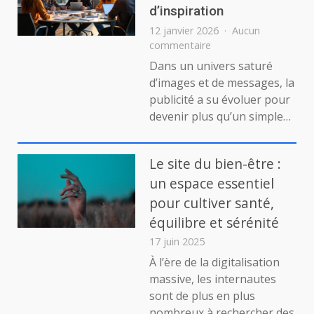
d’inspiration
pour
Choisir
12 janvier 2026
Aucun
le
sur
commentaire
Bon
Quand
Dans un univers saturé
Professionnel
la
d’images et de messages, la
publicité
publicité a su évoluer pour
devient
devenir plus qu’un simple…
source
d’inspiration
Le site du bien-être :
un espace essentiel
pour cultiver santé,
équilibre et sérénité
17 juin 2025
À l’ère de la digitalisation
massive, les internautes
sont de plus en plus
nombreux à rechercher des