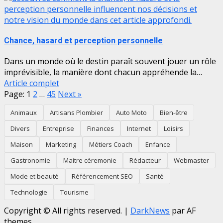
Chance, hasard et perception personnelle
Dans un monde où le destin paraît souvent jouer un rôle
imprévisible, la manière dont chacun appréhende la…
Article complet
Page:
1
2
…
45
Next
»
Animaux
Artisans Plombier
Auto Moto
Bien-être
Divers
Entreprise
Finances
Internet
Loisirs
Maison
Marketing
Métiers Coach
Enfance
Gastronomie
Maitre céremonie
Rédacteur
Webmaster
Mode et beauté
Référencement SEO
Santé
Technologie
Tourisme
Copyright © All rights reserved.
|
DarkNews
par AF
themes