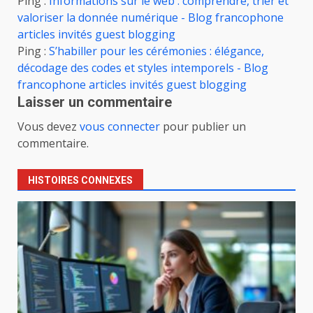
Ping :
Informations sur le web : comprendre, trier et
valoriser la donnée numérique - Blog francophone
articles invités guest blogging
Ping :
S’habiller pour les cérémonies : élégance,
décodage des codes et styles intemporels - Blog
francophone articles invités guest blogging
Laisser un commentaire
Vous devez
vous connecter
pour publier un
commentaire.
HISTOIRES CONNEXES