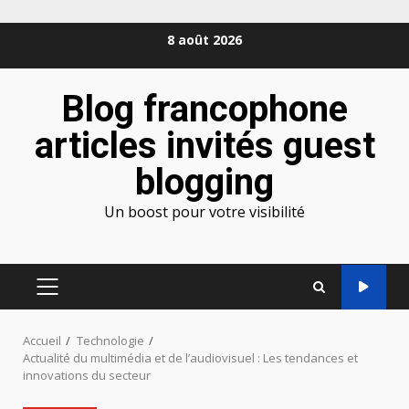
Aller
8 août 2026
au
contenu
Blog francophone
articles invités guest
blogging
Un boost pour votre visibilité
MENU
PRINCIPAL
Accueil
Technologie
Actualité du multimédia et de l’audiovisuel : Les tendances et
innovations du secteur