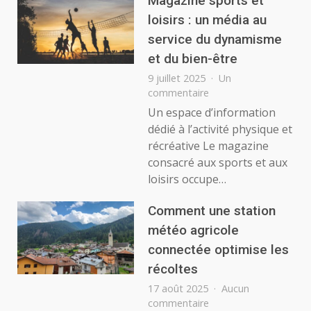
Magazine sports et
loisirs : un média au
service du dynamisme
et du bien-être
9 juillet 2025
Un
sur
commentaire
Magazine
Un espace d’information
sports
dédié à l’activité physique et
et
récréative Le magazine
loisirs
consacré aux sports et aux
:
loisirs occupe…
un
média
au
Comment une station
service
météo agricole
du
connectée optimise les
dynamisme
et
récoltes
du
17 août 2025
Aucun
bien-
sur
commentaire
être