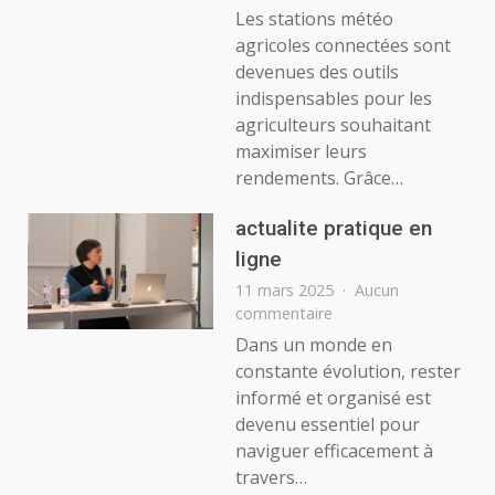
Comment
Les stations météo
une
agricoles connectées sont
station
devenues des outils
météo
indispensables pour les
agricole
agriculteurs souhaitant
connectée
optimise
maximiser leurs
les
rendements. Grâce…
récoltes
actualite pratique en
ligne
11 mars 2025
Aucun
sur
commentaire
actualite
Dans un monde en
pratique
constante évolution, rester
en
informé et organisé est
ligne
devenu essentiel pour
naviguer efficacement à
travers…