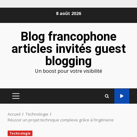
Aller
8 août 2026
au
contenu
Blog francophone
articles invités guest
blogging
Un boost pour votre visibilité
MENU
PRINCIPAL
Accueil
Technologie
Réussir un projet technique complexe grâce à l’ingénierie
Technologie