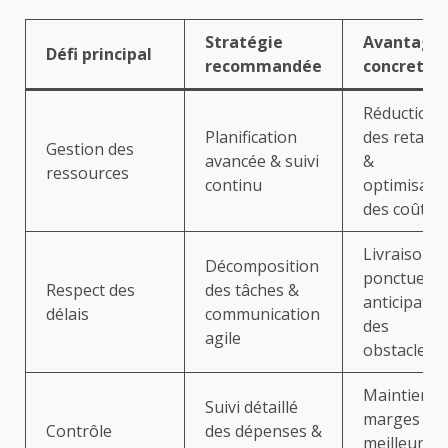
Stratégie
Avantage
Défi principal
recommandée
concrets
Réduction
Planification
des retards
Gestion des
avancée & suivi
&
ressources
continu
optimisati
des coûts
Livraison
Décomposition
ponctuelle
Respect des
des tâches &
anticipatio
délais
communication
des
agile
obstacles
Maintien d
Suivi détaillé
marges &
Contrôle
des dépenses &
meilleure