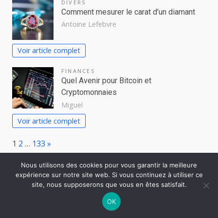
DIVERS
Comment mesurer le carat d’un diamant
Antoine Lefebvre
Voir article complet
FINANCES
Quel Avenir pour Bitcoin et
Cryptomonnaies
Miguel
Voir article complet
Page:
Next
1
2
…
133
»
Nous utilisons des cookies pour vous garantir la meilleure
expérience sur notre site web. Si vous continuez à utiliser ce
site, nous supposerons que vous en êtes satisfait.
Créer un média
indépendant aujourd’hui
OK
19 mars 2026