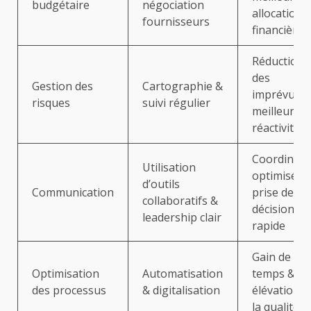
budgétaire
négociation
allocation
fournisseurs
financière
Réduction
des
Gestion des
Cartographie &
imprévus &
risques
suivi régulier
meilleure
réactivité
Coordinati
Utilisation
optimisée 
d’outils
Communication
prise de
collaboratifs &
décision
leadership clair
rapide
Gain de
Optimisation
Automatisation
temps &
des processus
& digitalisation
élévation d
la qualité