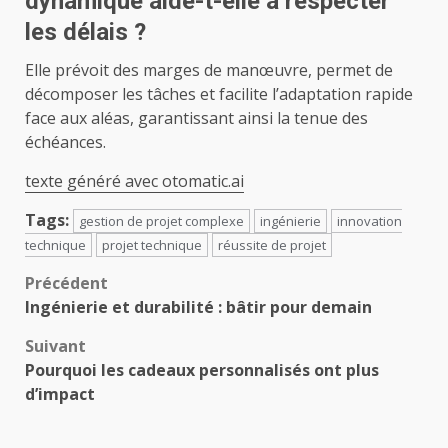
dynamique aide-t-elle à respecter
les délais ?
Elle prévoit des marges de manœuvre, permet de
décomposer les tâches et facilite l’adaptation rapide
face aux aléas, garantissant ainsi la tenue des
échéances.
texte généré avec otomatic.ai
Tags:
gestion de projet complexe
ingénierie
innovation
technique
projet technique
réussite de projet
Navigation
Précédent
Ingénierie et durabilité : bâtir pour demain
d’article
Suivant
Pourquoi les cadeaux personnalisés ont plus
d’impact