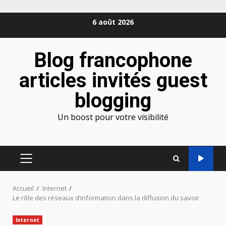
Aller
6 août 2026
au
contenu
Blog francophone
articles invités guest
blogging
Un boost pour votre visibilité
MENU
PRINCIPAL
Accueil
Internet
Le rôle des réseaux d’information dans la diffusion du savoir
Internet