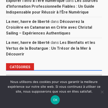
Explorer l'info à l'ère numérique
dans
Les Sources
d’Information Professionnelle Fiables : Un Guide
Indispensable pour Réussir à l’Ère Numérique
La mer, havre de liberté
dans
Découvrez la
Croisière en Catamaran en Crète avec Christal
Sailing – Expériences Authentiques
La mer, havre de liberté
dans
Les Bienfaits et les
Vertus de la Boutargue : Un Trésor de la Mer à
Découvrir
CATÉGORIES
Catégories
Nous utilisons des cookies pour vous garantir la meilleure
expérience sur notre site web. Si vous continuez à utiliser ce
site, nous supposerons que vous en êtes satisfait.
VOIR CES ARTICLES AVANT DE PARTIR
OK
INTERNET
Vie privée et information : trouver le bon