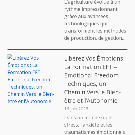
L’agriculture évolue à un
marketing
Agri
rythme impressionnant
digital
et
grâce aux avancées
Nouv
technologiques qui
Tech
transforment les méthodes
:
Une
de production, de gestion…
Révo
pou
le
Libérez Vos Émotions :
Sect
La Formation EFT –
Agri
Emotional Freedom
Techniques, un
Chemin Vers le Bien-
être et l’Autonomie
16 juin 2025
Dans un monde où le
stress, l’anxiété et les
traumatismes émotionnels