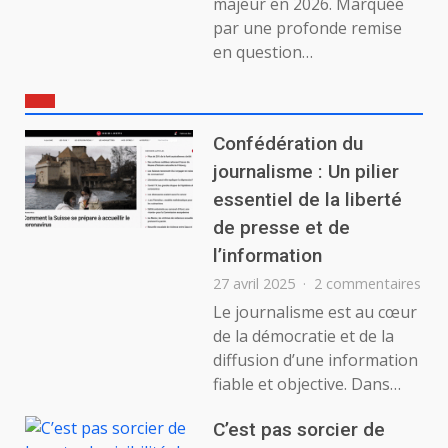
majeur en 2026. Marquée
par une profonde remise
en question…
Confédération du
journalisme : Un pilier
essentiel de la liberté
de presse et de
l’information
sur
27 avril 2025
2 commentaires
Con
Le journalisme est au cœur
du
de la démocratie et de la
jour
diffusion d’une information
:
fiable et objective. Dans…
Un
pilie
C’est pas sorcier de
esse