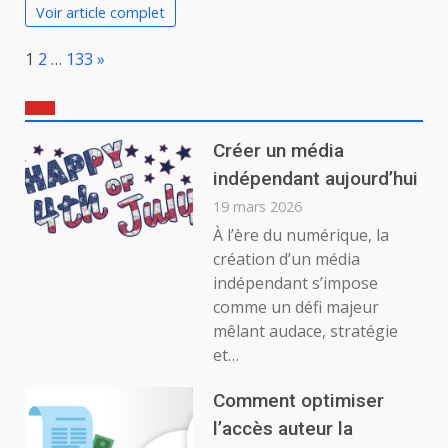
Voir article complet
Page:
Next
1
2
…
133
»
Créer un média
indépendant aujourd’hui
19 mars 2026
À l’ère du numérique, la
création d’un média
indépendant s’impose
comme un défi majeur
mêlant audace, stratégie
et…
Comment optimiser
l’accès auteur la