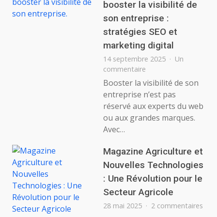
de
booster la visibilité de
la
son entreprise :
libe
stratégies SEO et
de
pre
marketing digital
et
14 septembre 2025
Un
de
sur
commentaire
l’in
C’est
Booster la visibilité de son
pas
entreprise n’est pas
sorcier
réservé aux experts du web
de
ou aux grandes marques.
booster
Avec…
la
visibilité
de
Magazine Agriculture et
son
Nouvelles Technologies
entreprise
: Une Révolution pour le
:
stratégies
Secteur Agricole
SEO
sur
28 mai 2025
2 commentaires
et
Mag