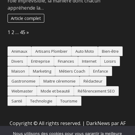
rôle imprévisible, la manière dont chacun
appréhende la…
Article complet
Page:
Next
1
2
…
45
»
Animaux
Artisans Plombier
Auto Moto
Bien-être
Divers
Entreprise
Finances
Internet
Loisirs
Maison
Marketing
Métiers Coach
Enfance
Gastronomie
Maitre céremonie
Rédacteur
Webmaster
Mode et beauté
Référencement SEO
Santé
Technologie
Tourisme
Copyright © All rights reserved.
|
DarkNews
par AF
themes
Nous utilisons des cookies pour vous garantir la meilleure