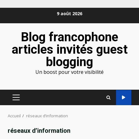
Aller
9 août 2026
au
contenu
Blog francophone
articles invités guest
blogging
Un boost pour votre visibilité
MENU
PRINCIPAL
Accueil
réseaux d’information
réseaux d’information