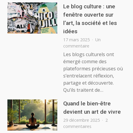
Le blog culture : une
fenêtre ouverte sur
l’art, la société et les
idées
17 mars 2025
Un
sur
commentaire
Le
Les blogs culturels ont
blog
émergé comme des
culture
plateformes précieuses où
:
s’entrelacent réflexion,
une
partage et découverte.
fenêtre
ouverte
Qu’ils traitent de…
sur
l’art,
Quand le bien-être
la
devient un art de vivre
société
29 décembre 2025
2
et
sur
commentaires
les
Quand
idées