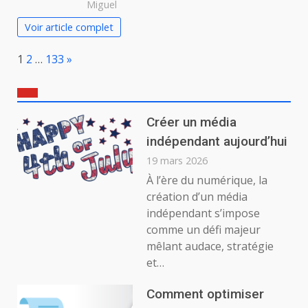
Miguel
Voir article complet
Page:
Next
1
2
…
133
»
Créer un média
indépendant aujourd’hui
19 mars 2026
À l’ère du numérique, la
création d’un média
indépendant s’impose
comme un défi majeur
mêlant audace, stratégie
et…
Comment optimiser