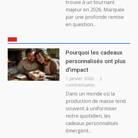
trouve à un tournant
majeur en 2026. Marquée
par une profonde remise
en question…
Pourquoi les cadeaux
personnalisés ont plus
d’impact
1 janvier 2026
2
sur
commentaires
Pourquoi
Dans un monde où la
les
production de masse tend
cadeaux
souvent à uniformiser
personnalisés
notre quotidien, les
ont
cadeaux personnalisés
plus
d’impact
émergent…