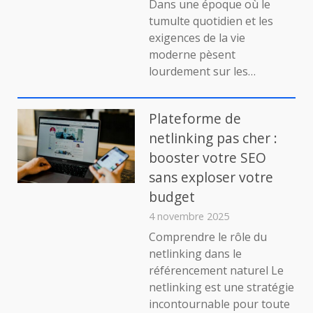
Dans une époque où le
le
tumulte quotidien et les
bien-
exigences de la vie
être
moderne pèsent
devient
lourdement sur les…
un
art
de
vivre
Plateforme de
netlinking pas cher :
booster votre SEO
sans exploser votre
budget
4 novembre 2025
Comprendre le rôle du
netlinking dans le
référencement naturel Le
netlinking est une stratégie
incontournable pour toute