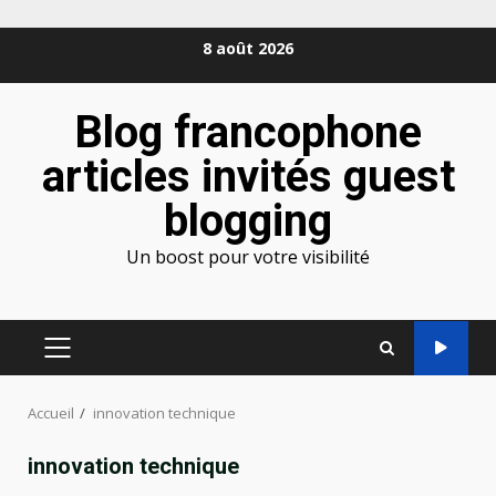
Aller
8 août 2026
au
contenu
Blog francophone
articles invités guest
blogging
Un boost pour votre visibilité
MENU
PRINCIPAL
Accueil
innovation technique
innovation technique