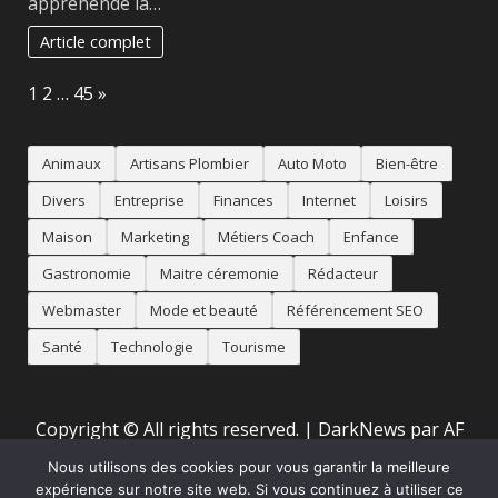
appréhende la…
Article complet
Page:
Next
1
2
…
45
»
Animaux
Artisans Plombier
Auto Moto
Bien-être
Divers
Entreprise
Finances
Internet
Loisirs
Maison
Marketing
Métiers Coach
Enfance
Gastronomie
Maitre céremonie
Rédacteur
Webmaster
Mode et beauté
Référencement SEO
Santé
Technologie
Tourisme
Copyright © All rights reserved.
|
DarkNews
par AF
themes
Nous utilisons des cookies pour vous garantir la meilleure
expérience sur notre site web. Si vous continuez à utiliser ce