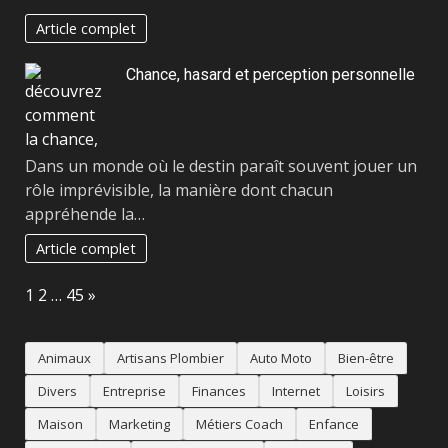
Article complet
Chance, hasard et perception personnelle
Dans un monde où le destin paraît souvent jouer un
rôle imprévisible, la manière dont chacun
appréhende la…
Article complet
Page:
Next
1
2
…
45
»
Animaux
Artisans Plombier
Auto Moto
Bien-être
Divers
Entreprise
Finances
Internet
Loisirs
Maison
Marketing
Métiers Coach
Enfance