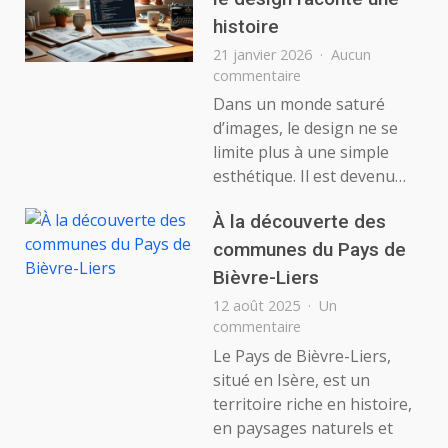
de
histoire
performance
?
21 janvier 2026
Aucun
sur
commentaire
Créer
Dans un monde saturé
avec
d’images, le design ne se
sens
limite plus à une simple
:
esthétique. Il est devenu…
quand
le
À la découverte des
design
raconte
communes du Pays de
une
Bièvre-Liers
histoire
12 août 2025
Un
sur
commentaire
À
Le Pays de Bièvre-Liers,
la
situé en Isère, est un
découverte
territoire riche en histoire,
des
en paysages naturels et
communes