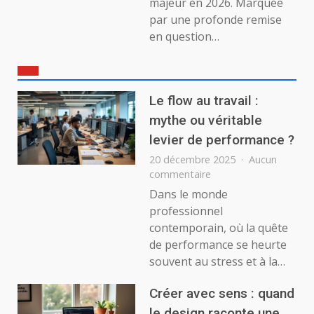
majeur en 2026. Marquée
par une profonde remise
en question…
Le flow au travail :
mythe ou véritable
levier de performance ?
20 décembre 2025
Aucun
sur
commentaire
Le
Dans le monde
flow
professionnel
au
contemporain, où la quête
travail
de performance se heurte
:
souvent au stress et à la…
mythe
ou
véritable
Créer avec sens : quand
levier
le design raconte une