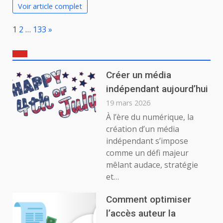
Voir article complet
Page:
Next
1
2
…
133
»
Créer un média
indépendant aujourd’hui
19 mars 2026
À l’ère du numérique, la
création d’un média
indépendant s’impose
comme un défi majeur
mêlant audace, stratégie
et…
Comment optimiser
l’accès auteur la