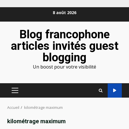
Aller
8 août 2026
au
contenu
Blog francophone
articles invités guest
blogging
Un boost pour votre visibilité
MENU
PRINCIPAL
Accueil
kilométrage maximum
kilométrage maximum