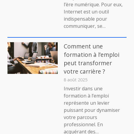
:
l’ère numérique. Pour eux,
le
Internet est un outil
guide
indispensable pour
pour
trouver
communiquer, se…
le
meilleur
espace
Comment une
de
formation à l’emploi
discussion
peut transformer
en
ligne
votre carrière ?
8 août 2025
Investir dans une
formation à l’emploi
représente un levier
puissant pour dynamiser
votre parcours
professionnel. En
acquérant des…