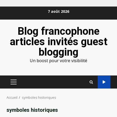
Aller
7 août 2026
au
contenu
Blog francophone
articles invités guest
blogging
Un boost pour votre visibilité
MENU
PRINCIPAL
Accueil
symboles historiques
symboles historiques