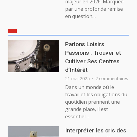
majeur en 2026. Marquée
par une profonde remise
en question…
Parlons Loisirs
Passions : Trouver et
Cultiver Ses Centres
d’Intérêt
sur
21 mai 2025
2 commentaires
Parl
Dans un monde où le
Lois
travail et les obligations du
Pass
quotidien prennent une
:
grande place, il est
Trou
essentiel…
et
Cult
Ses
Interpréter les cris des
Cent