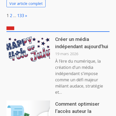
Voir article complet
Page:
Next
1
2
…
133
»
Créer un média
indépendant aujourd’hui
19 mars 2026
À l’ère du numérique, la
création d’un média
indépendant s’impose
comme un défi majeur
mêlant audace, stratégie
et…
Comment optimiser
l’accès auteur la