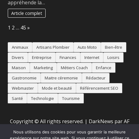
appréhende la…
Article complet
Page:
Next
1
2
…
45
»
Animaux
Artisans Plombier
Auto Moto
Bien-être
Divers
Entreprise
Finances
Internet
Loisirs
Maison
Marketing
Métiers Coach
Enfance
Gastronomie
Maitre céremonie
Rédacteur
Webmaster
Mode et beauté
Référencement SEO
Santé
Technologie
Tourisme
Copyright © All rights reserved.
|
DarkNews
par AF
themes
Nous utilisons des cookies pour vous garantir la meilleure
expérience sur notre site web. Si vous continuez à utiliser ce