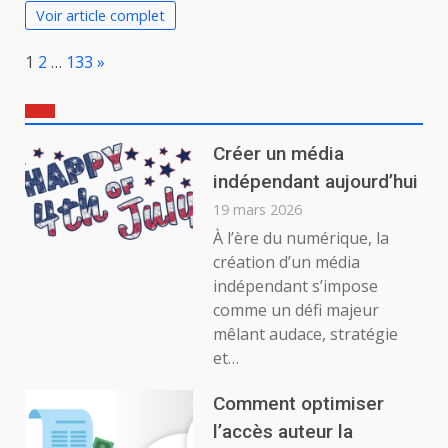
Voir article complet
Page:
Next
1
2
…
133
»
Créer un média
indépendant aujourd’hui
19 mars 2026
À l’ère du numérique, la
création d’un média
indépendant s’impose
comme un défi majeur
mêlant audace, stratégie
et…
Comment optimiser
l’accès auteur la