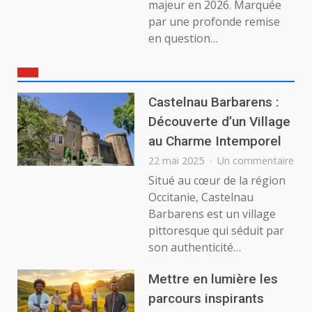
majeur en 2026. Marquée
par une profonde remise
en question…
Castelnau Barbarens :
Découverte d’un Village
au Charme Intemporel
sur
22 mai 2025
Un commentaire
Cas
Situé au cœur de la région
Bar
Occitanie, Castelnau
:
Barbarens est un village
Déc
pittoresque qui séduit par
d’u
son authenticité…
Vill
au
Cha
Mettre en lumière les
Int
parcours inspirants