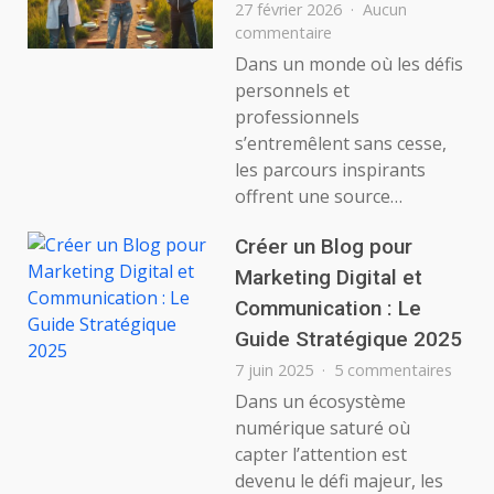
27 février 2026
Aucun
sur
commentaire
Mettre
Dans un monde où les défis
en
personnels et
lumière
professionnels
les
s’entremêlent sans cesse,
parcours
les parcours inspirants
inspirants
offrent une source…
Créer un Blog pour
Marketing Digital et
Communication : Le
Guide Stratégique 2025
sur
7 juin 2025
5 commentaires
Créer
Dans un écosystème
un
numérique saturé où
Blog
capter l’attention est
pour
devenu le défi majeur, les
Marke