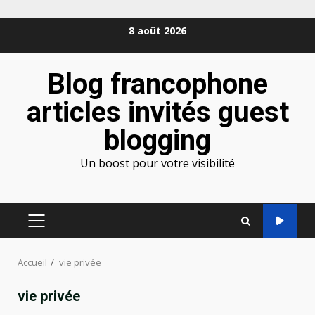
Aller
8 août 2026
au
contenu
Blog francophone
articles invités guest
blogging
Un boost pour votre visibilité
MENU
PRINCIPAL
Accueil
vie privée
vie privée