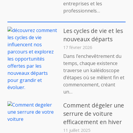
entreprises et les
Digita
et
professionnels…
Comm
:
Le
Les cycles de vie et les
Guide
nouveaux départs
Strat
2025
17 février 2026
Dans l’enchevêtrement du
temps, chaque existence
traverse un kaléidoscope
d’étapes où se mêlent fin et
commencement, créant
un…
Comment dégeler une
serrure de voiture
efficacement en hiver
11 juillet 2025