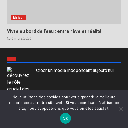
Maison
Vivre au bord de l’eau : entre rêve et réalité
6 mars 2026
Créer un média indépendant aujourd’hui
À l’ère du numérique, la création d’un média
Nous utilisons des cookies pour vous garantir la meilleure
expérience sur notre site web. Si vous continuez à utiliser ce
indépendant s’impose comme un défi majeur mêlant
site, nous supposerons que vous en êtes satisfait.
audace, stratégie et…
OK
Article complet