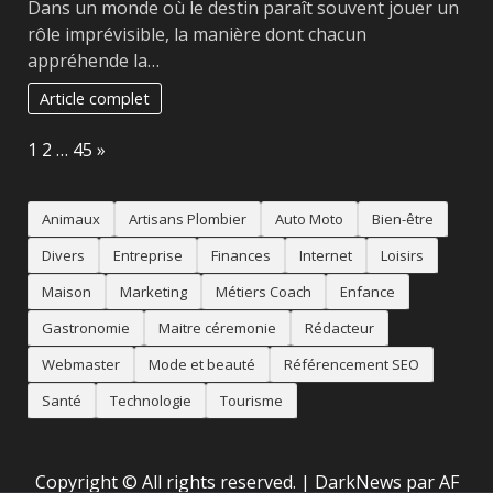
Dans un monde où le destin paraît souvent jouer un
rôle imprévisible, la manière dont chacun
appréhende la…
Article complet
Page:
Next
1
2
…
45
»
Animaux
Artisans Plombier
Auto Moto
Bien-être
Divers
Entreprise
Finances
Internet
Loisirs
Maison
Marketing
Métiers Coach
Enfance
Gastronomie
Maitre céremonie
Rédacteur
Webmaster
Mode et beauté
Référencement SEO
Santé
Technologie
Tourisme
Copyright © All rights reserved.
|
DarkNews
par AF