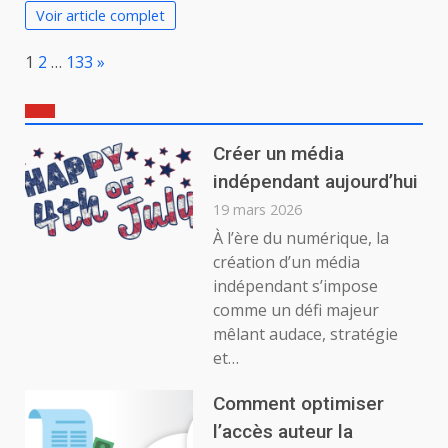
Voir article complet
Page:
Next
1
2
…
133
»
Créer un média
indépendant aujourd’hui
19 mars 2026
À l’ère du numérique, la
création d’un média
indépendant s’impose
comme un défi majeur
mêlant audace, stratégie
et…
Comment optimiser
l’accès auteur la