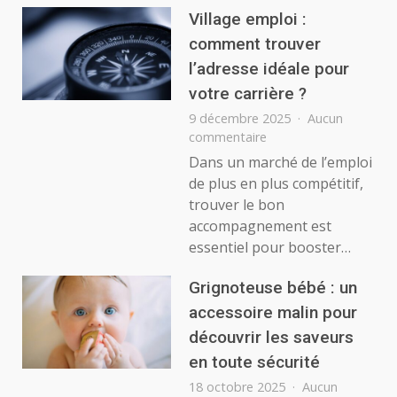
Village emploi :
comment trouver
l’adresse idéale pour
votre carrière ?
9 décembre 2025
Aucun
sur
commentaire
Village
Dans un marché de l’emploi
emploi
de plus en plus compétitif,
:
trouver le bon
comment
accompagnement est
trouver
essentiel pour booster…
l’adresse
idéale
pour
Grignoteuse bébé : un
votre
accessoire malin pour
carrière
découvrir les saveurs
?
en toute sécurité
18 octobre 2025
Aucun