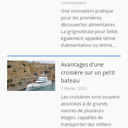
sur
commentaire
Grignoteuse
Une innovation pratique
bébé
pour les premières
:
découvertes alimentaires
un
La grignoteuse pour bébé,
accessoire
également appelée tétine
malin
pour
d’alimentation ou tétine…
découvrir
les
saveurs
Avantages d’une
en
croisière sur un petit
toute
bateau
sécurité
2 février 2025
Les croisières sont souvent
associées à de grands
navires de plusieurs
étages, capables de
transporter des milliers