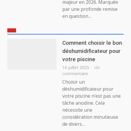
majeur en 2026. Marquée
par une profonde remise
en question…
Comment choisir le bon
déshumidificateur pour
votre piscine
16 juillet 2025
Un
sur
commentaire
Comment
Choisir un
choisir
déshumidificateur pour
le
votre piscine n’est pas une
bon
tâche anodine. Cela
déshumidificateur
nécessite une
pour
votre
considération minutieuse
piscine
de divers…