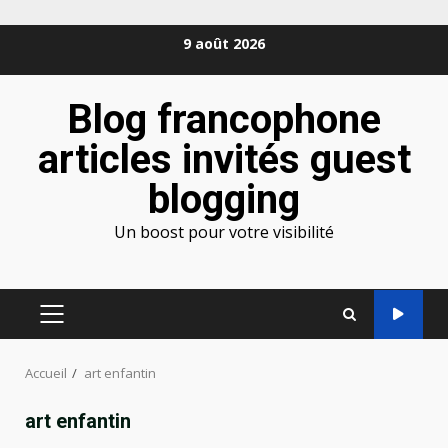
Aller
9 août 2026
au
contenu
Blog francophone
articles invités guest
blogging
Un boost pour votre visibilité
MENU
PRINCIPAL
Accueil
art enfantin
art enfantin