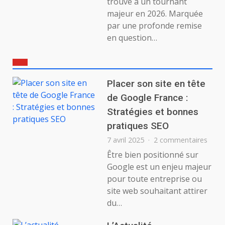
trouve à un tournant
majeur en 2026. Marquée
par une profonde remise
en question…
Placer son site en tête
de Google France :
Stratégies et bonnes
pratiques SEO
sur
7 avril 2025
2 commentaires
Place
Être bien positionné sur
son
Google est un enjeu majeur
site
pour toute entreprise ou
en
site web souhaitant attirer
tête
du…
de
Goog
Fran