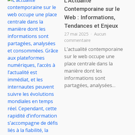
L’Actualité
:
Contemporaine sur le
Strat
Web : Informations,
et
bonn
Tendances et Enjeux
prati
27 mai 2025
Aucun
SEO
sur
commentaire
L’Actualité
L’actualité contemporaine
Contemporaine
sur le web occupe une
sur
place centrale dans la
le
manière dont les
Web
informations sont
:
Informations,
partagées, analysées…
Tendances
et
Enjeux