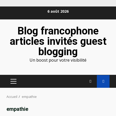
Aller
6 août 2026
au
contenu
Blog francophone
articles invités guest
blogging
Un boost pour votre visibilité
MENU
PRINCIPAL
Accueil
empathie
empathie