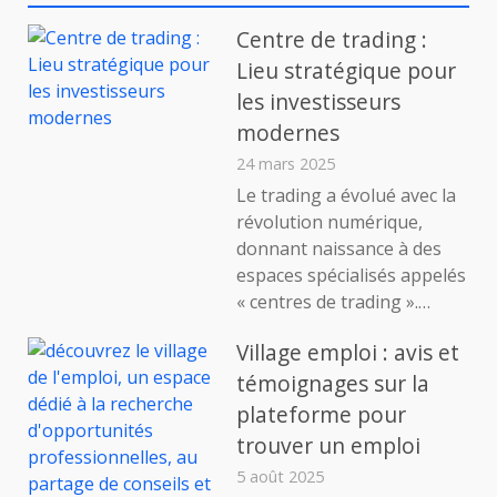
voix
authentique
Centre de trading :
depuis
Lieu stratégique pour
Neufchâteau
les investisseurs
dans
les
modernes
Vosges
24 mars 2025
Le trading a évolué avec la
révolution numérique,
donnant naissance à des
espaces spécialisés appelés
« centres de trading ».…
Village emploi : avis et
témoignages sur la
plateforme pour
trouver un emploi
5 août 2025