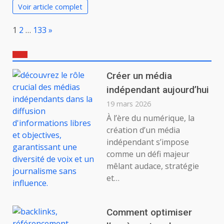
Voir article complet
Page:
Next
1
2
…
133
»
Créer un média
indépendant aujourd’hui
19 mars 2026
À l’ère du numérique, la
création d’un média
indépendant s’impose
comme un défi majeur
mêlant audace, stratégie
et…
Comment optimiser